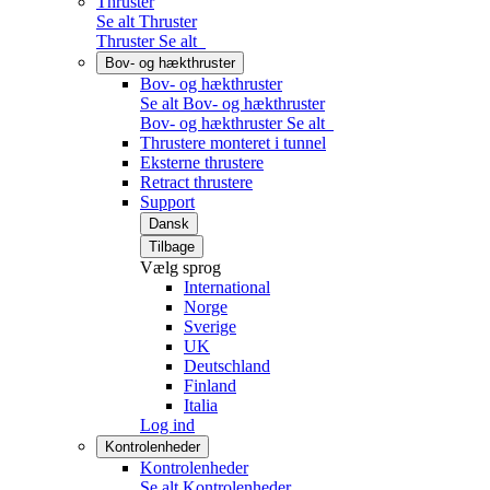
Thruster
Se alt Thruster
Thruster
Se alt
Bov- og hækthruster
Bov- og hækthruster
Se alt Bov- og hækthruster
Bov- og hækthruster
Se alt
Thrustere monteret i tunnel
Eksterne thrustere
Retract thrustere
Support
Dansk
Tilbage
Vælg sprog
International
Norge
Sverige
UK
Deutschland
Finland
Italia
Log ind
Kontrolenheder
Kontrolenheder
Se alt Kontrolenheder