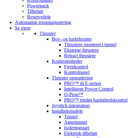
Kontrolpanel
Powerpack
Tilbehør
Reservedele
Automatisk trimplanjustering
Se mere
Thruster
Bov- og hækthruster
Thrustere monteret i tunnel
Eksterne thrustere
Retract thrustere
Kontrolenheder
Fjernkontrol
Kontrolpanel
Thruster opgradering
PRO™ til E-serien
Intelligent Power Control
Q-Prop™
PRO™ trinløs hastighedskontrol
Joystick-integration
Installationsdele
Tunnel
Agtertunnel
Isoleringssæt
Elektrisk tilbehør