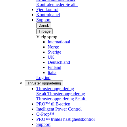
Kontrolenheder
Se alt
Fjernkontrol
Kontrolpanel
Support
Dansk
Tilbage
Vælg sprog
International
Norge
Sverige
UK
Deutschland
Finland
Italia
Log ind
Thruster opgradering
Thruster opgradering
Se alt Thruster opgradering
Thruster opgradering
Se alt
PRO™ til E-serien
Intelligent Power Control
Q-Prop™
PRO™ trinløs hastighedskontrol
Support