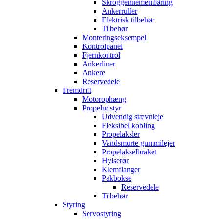
Skroggennememføring
Ankerruller
Elektrisk tilbehør
Tilbehør
Monteringseksempel
Kontrolpanel
Fjernkontrol
Ankerliner
Ankere
Reservedele
Fremdrift
Motorophæng
Propeludstyr
Udvendig stævnleje
Fleksibel kobling
Propelaksler
Vandsmurte gummilejer
Propelakselbraket
Hylserør
Klemflanger
Pakbokse
Reservedele
Tilbehør
Styring
Servostyring