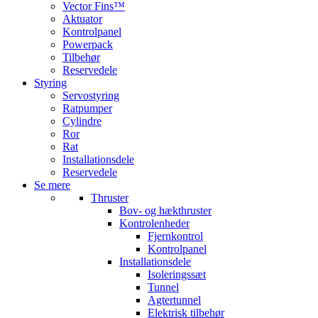
Vector Fins™
Aktuator
Kontrolpanel
Powerpack
Tilbehør
Reservedele
Styring
Servostyring
Ratpumper
Cylindre
Ror
Rat
Installationsdele
Reservedele
Se mere
Thruster
Bov- og hækthruster
Kontrolenheder
Fjernkontrol
Kontrolpanel
Installationsdele
Isoleringssæt
Tunnel
Agtertunnel
Elektrisk tilbehør