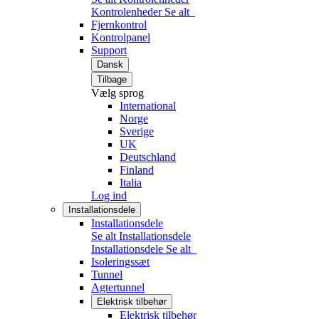
Kontrolenheder
Se alt
Fjernkontrol
Kontrolpanel
Support
Dansk
Tilbage
Vælg sprog
International
Norge
Sverige
UK
Deutschland
Finland
Italia
Log ind
Installationsdele
Installationsdele
Se alt Installationsdele
Installationsdele
Se alt
Isoleringssæt
Tunnel
Agtertunnel
Elektrisk tilbehør
Elektrisk tilbehør