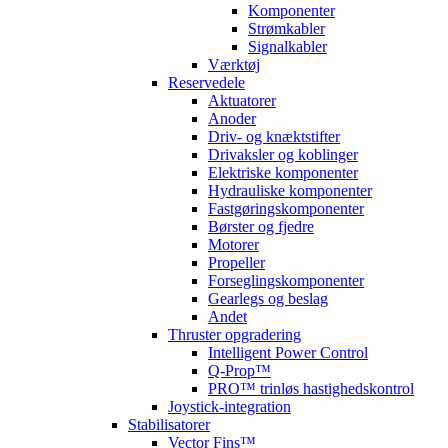
Komponenter
Strømkabler
Signalkabler
Værktøj
Reservedele
Aktuatorer
Anoder
Driv- og knæktstifter
Drivaksler og koblinger
Elektriske komponenter
Hydrauliske komponenter
Fastgøringskomponenter
Børster og fjedre
Motorer
Propeller
Forseglingskomponenter
Gearlegs og beslag
Andet
Thruster opgradering
Intelligent Power Control
Q-Prop™
PRO™ trinløs hastighedskontrol
Joystick-integration
Stabilisatorer
Vector Fins™