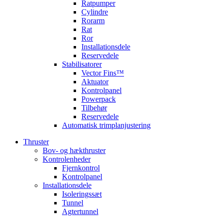
Ratpumper
Cylindre
Rorarm
Rat
Ror
Installationsdele
Reservedele
Stabilisatorer
Vector Fins™
Aktuator
Kontrolpanel
Powerpack
Tilbehør
Reservedele
Automatisk trimplanjustering
Thruster
Bov- og hækthruster
Kontrolenheder
Fjernkontrol
Kontrolpanel
Installationsdele
Isoleringssæt
Tunnel
Agtertunnel