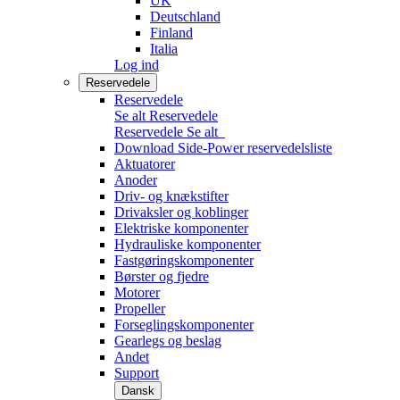
UK
Deutschland
Finland
Italia
Log ind
Reservedele
Reservedele
Se alt Reservedele
Reservedele
Se alt
Download Side-Power reservedelsliste
Aktuatorer
Anoder
Driv- og knækstifter
Drivaksler og koblinger
Elektriske komponenter
Hydrauliske komponenter
Fastgøringskomponenter
Børster og fjedre
Motorer
Propeller
Forseglingskomponenter
Gearlegs og beslag
Andet
Support
Dansk