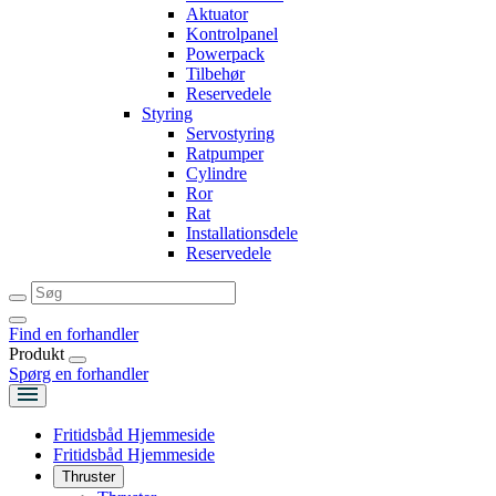
Aktuator
Kontrolpanel
Powerpack
Tilbehør
Reservedele
Styring
Servostyring
Ratpumper
Cylindre
Ror
Rat
Installationsdele
Reservedele
Find en forhandler
Produkt
Spørg en forhandler
Fritidsbåd Hjemmeside
Fritidsbåd Hjemmeside
Thruster