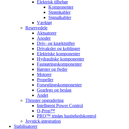
Elektrisk tilbehør
Komponenter
Strømkabler
Signalkabler
Værktøj
Reservedele
Aktuatorer
Anoder
Driv- og knæktstifter
Drivaksler og koblinger
Elektriske komponenter
Hydrauliske komponenter
Fastgøringskomponenter
Børster og fjedre
Motorer
Propeller
Forseglingskomponenter
Gearlegs og beslag
Andet
Thruster opgradering
Intelligent Power Control
Q-Prop™
PRO™ trinløs hastighedskontrol
Joystick-integration
Stabilisatorer