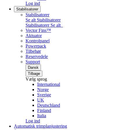
Log ind
Stabilisatorer
Stabilisatorer
Se alt Stabilisatorer
Stabilisatorer
Se alt
Vector Fins™
Aktuator
Kontrolpanel
Powerpack
Tilbehør
Reservedele
Support
Dansk
Tilbage
Vælg sprog
International
Norge
Sverige
UK
Deutschland
Finland
Italia
Log ind
Automatisk trimplanjustering