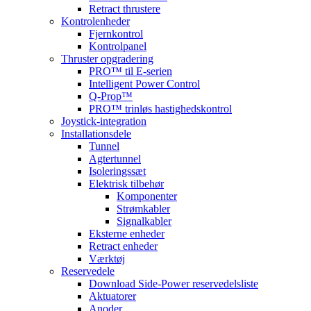
Retract thrustere
Kontrolenheder
Fjernkontrol
Kontrolpanel
Thruster opgradering
PRO™ til E-serien
Intelligent Power Control
Q-Prop™
PRO™ trinløs hastighedskontrol
Joystick-integration
Installationsdele
Tunnel
Agtertunnel
Isoleringssæt
Elektrisk tilbehør
Komponenter
Strømkabler
Signalkabler
Eksterne enheder
Retract enheder
Værktøj
Reservedele
Download Side-Power reservedelsliste
Aktuatorer
Anoder