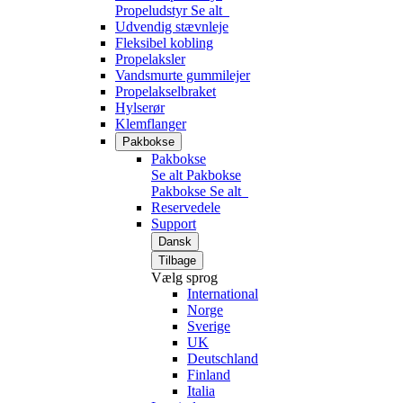
Propeludstyr
Se alt
Udvendig stævnleje
Fleksibel kobling
Propelaksler
Vandsmurte gummilejer
Propelakselbraket
Hylserør
Klemflanger
Pakbokse
Pakbokse
Se alt Pakbokse
Pakbokse
Se alt
Reservedele
Support
Dansk
Tilbage
Vælg sprog
International
Norge
Sverige
UK
Deutschland
Finland
Italia