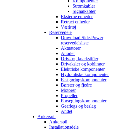
Komponenter
Strømkabler
Signalkabler
Eksterne enheder
Retract enheder
Værktøj
Reservedele
Download Side-Power
reservedelsliste
Aktuatorer
Anoder
Driv- og knækstifter
Drivaksler og koblinger
Elektriske komponenter
Hydrauliske komponenter
Fastgøringskomponenter
Børster og fjedre
Motorer
Propeller
Forseglingskomponenter
Gearlegs og beslag
Andet
Ankerspil
Ankerspil
Installationsdele