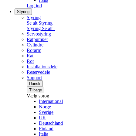
Italia
Log ind
Styring
Styring
Se alt Styring
Styring
Se alt
Servostyring
Ratpumper
Cylindre
Rorarm
Rat
Ror
Installationsdele
Reservedele
Support
Dansk
Tilbage
Vælg sprog
International
Norge
Sverige
UK
Deutschland
Finland
Italia