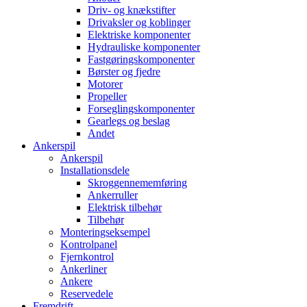
Driv- og knækstifter
Drivaksler og koblinger
Elektriske komponenter
Hydrauliske komponenter
Fastgøringskomponenter
Børster og fjedre
Motorer
Propeller
Forseglingskomponenter
Gearlegs og beslag
Andet
Ankerspil
Ankerspil
Installationsdele
Skroggennememføring
Ankerruller
Elektrisk tilbehør
Tilbehør
Monteringseksempel
Kontrolpanel
Fjernkontrol
Ankerliner
Ankere
Reservedele
Fremdrift