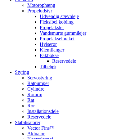
Motorophæng
Propeludstyr
Udvendig stævnleje
Fleksibel kobling
Propelaksler
Vandsmurte gummilejer
Propelakselbraket
Hylserør
Klemflanger
Pakbokse
Reservedele
Tilbehør
Styring
Servostyring
Ratpumper
Cylindre
Rorarm
Rat
Ror
Installationsdele
Reservedele
Stabilisatorer
Vector Fins™
Aktuator