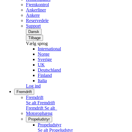
Fjernkontrol
Ankerliner
Ankere
Reservedele
Support
Dansk
Tilbage
Vælg sprog
International
Norge
Sverige
UK
Deutschland
Finland
Italia
Log ind
Fremdrift
Fremdrift
Se alt Fremdrift
Fremdrift
Se alt
Motorophæng
Propeludstyr
Propeludstyr
Se alt Propeludstyr