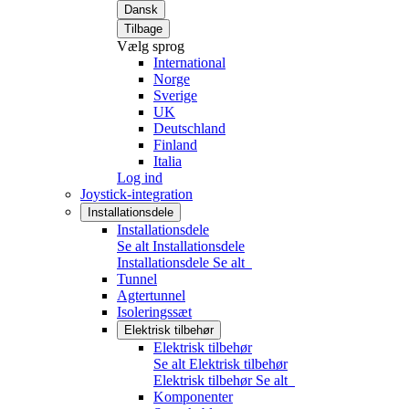
Dansk
Tilbage
Vælg sprog
International
Norge
Sverige
UK
Deutschland
Finland
Italia
Log ind
Joystick-integration
Installationsdele
Installationsdele
Se alt Installationsdele
Installationsdele
Se alt
Tunnel
Agtertunnel
Isoleringssæt
Elektrisk tilbehør
Elektrisk tilbehør
Se alt Elektrisk tilbehør
Elektrisk tilbehør
Se alt
Komponenter