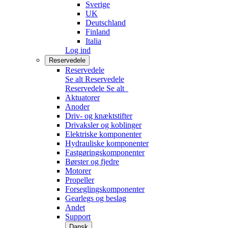
Sverige
UK
Deutschland
Finland
Italia
Log ind
Reservedele
Reservedele
Se alt Reservedele
Reservedele
Se alt
Aktuatorer
Anoder
Driv- og knæktstifter
Drivaksler og koblinger
Elektriske komponenter
Hydrauliske komponenter
Fastgøringskomponenter
Børster og fjedre
Motorer
Propeller
Forseglingskomponenter
Gearlegs og beslag
Andet
Support
Dansk