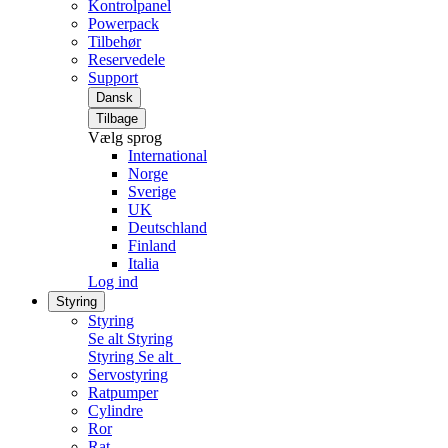
Kontrolpanel
Powerpack
Tilbehør
Reservedele
Support
Dansk
Tilbage
Vælg sprog
International
Norge
Sverige
UK
Deutschland
Finland
Italia
Log ind
Styring
Styring
Se alt Styring
Styring
Se alt
Servostyring
Ratpumper
Cylindre
Ror
Rat