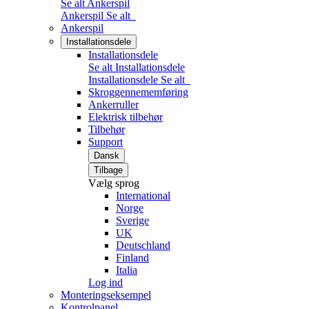
Se alt Ankerspil
Ankerspil
Se alt
Ankerspil
Installationsdele
Installationsdele
Se alt Installationsdele
Installationsdele
Se alt
Skroggennememføring
Ankerruller
Elektrisk tilbehør
Tilbehør
Support
Dansk
Tilbage
Vælg sprog
International
Norge
Sverige
UK
Deutschland
Finland
Italia
Log ind
Monteringseksempel
Kontrolpanel