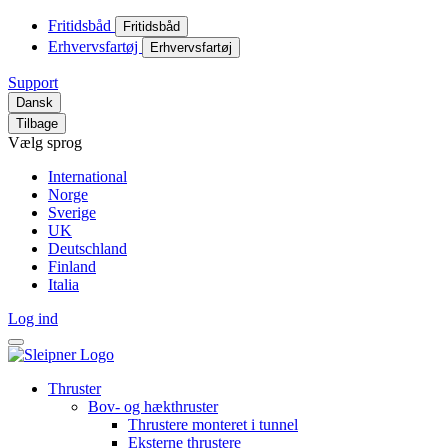
Fritidsbåd
Fritidsbåd
Erhvervsfartøj
Erhvervsfartøj
Support
Dansk
Tilbage
Vælg sprog
International
Norge
Sverige
UK
Deutschland
Finland
Italia
Log ind
Thruster
Bov- og hækthruster
Thrustere monteret i tunnel
Eksterne thrustere