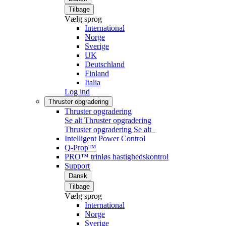
Tilbage
Vælg sprog
International
Norge
Sverige
UK
Deutschland
Finland
Italia
Log ind
Thruster opgradering
Thruster opgradering
Se alt Thruster opgradering
Thruster opgradering
Se alt
Intelligent Power Control
Q-Prop™
PRO™ trinløs hastighedskontrol
Support
Dansk
Tilbage
Vælg sprog
International
Norge
Sverige