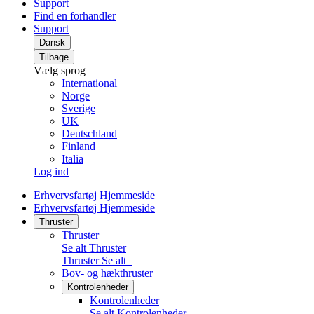
Support
Find en forhandler
Support
Dansk
Tilbage
Vælg sprog
International
Norge
Sverige
UK
Deutschland
Finland
Italia
Log ind
Erhvervsfartøj Hjemmeside
Erhvervsfartøj Hjemmeside
Thruster
Thruster
Se alt Thruster
Thruster
Se alt
Bov- og hækthruster
Kontrolenheder
Kontrolenheder
Se alt Kontrolenheder