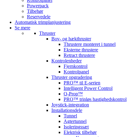
Kontrolpanel
Powerpack
Tilbehør
Reservedele
Automatisk trimplanjustering
Se mere
Thruster
Bov- og hækthruster
Thrustere monteret i tunnel
Eksterne thrustere
Retract thrustere
Kontrolenheder
Fjernkontrol
Kontrolpanel
Thruster opgradering
PRO™ til E-serien
Intelligent Power Control
Q-Prop™
PRO™ trinløs hastighedskontrol
Joystick-integration
Installationsdele
Tunnel
Agtertunnel
Isoleringssæt
Elektrisk tilbehør