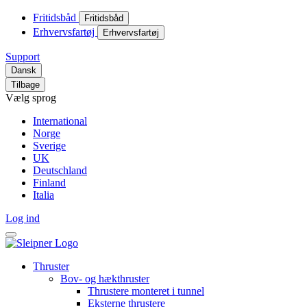
Fritidsbåd
Fritidsbåd
Erhvervsfartøj
Erhvervsfartøj
Support
Dansk
Tilbage
Vælg sprog
International
Norge
Sverige
UK
Deutschland
Finland
Italia
Log ind
Thruster
Bov- og hækthruster
Thrustere monteret i tunnel
Eksterne thrustere