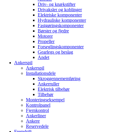
Driv- og knækstifter
Drivaksler og koblinger
Elektriske komponenter
Hydrauliske komponenter
Fastgøringskomponenter
Børster og fjedre
Motorer
Propeller
Forseglingskomponenter
Gearlegs og beslag
Andet
Ankerspil
Ankerspil
Installationsdele
Skroggennememføring
Ankerruller
Elektrisk tilbehør
Tilbehør
Monteringseksempel
Kontrolpanel
Fjernkontrol
Ankerliner
Ankere
Reservedele
Fremdrift