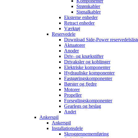
Komponenter
Strømkabler
Signalkabler
Eksterne enheder
Retract enheder
Værktøj
Reservedele
Download Side-Power reservedelslist
Aktuatorer
Anoder
Driv- og knækstifter
Drivaksler og koblinger
Elektriske komponenter
Hydrauliske komponenter
Fastgøringskomponenter
Børster og fjedre
Motorer
Propeller
Forseglingskomponenter
Gearlegs og beslag
Andet
Ankerspil
Ankerspil
Installationsdele
Skroggennememføring