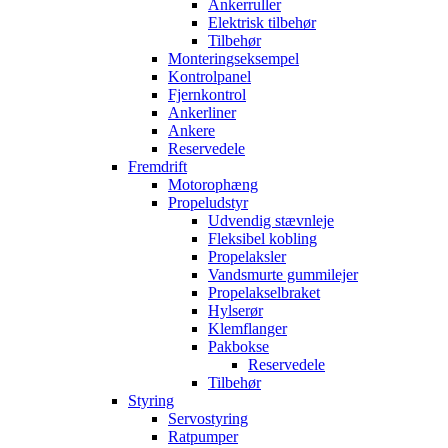
Ankerruller
Elektrisk tilbehør
Tilbehør
Monteringseksempel
Kontrolpanel
Fjernkontrol
Ankerliner
Ankere
Reservedele
Fremdrift
Motorophæng
Propeludstyr
Udvendig stævnleje
Fleksibel kobling
Propelaksler
Vandsmurte gummilejer
Propelakselbraket
Hylserør
Klemflanger
Pakbokse
Reservedele
Tilbehør
Styring
Servostyring
Ratpumper