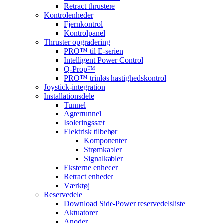
Retract thrustere
Kontrolenheder
Fjernkontrol
Kontrolpanel
Thruster opgradering
PRO™ til E-serien
Intelligent Power Control
Q-Prop™
PRO™ trinløs hastighedskontrol
Joystick-integration
Installationsdele
Tunnel
Agtertunnel
Isoleringssæt
Elektrisk tilbehør
Komponenter
Strømkabler
Signalkabler
Eksterne enheder
Retract enheder
Værktøj
Reservedele
Download Side-Power reservedelsliste
Aktuatorer
Anoder