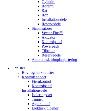
Cylindre
Rorarm
Rat
Ror
Installationsdele
Reservedele
Stabilisatorer
Vector Fins™
Aktuator
Kontrolpanel
Powerpack
Tilbehør
Reservedele
Automatisk trimplanjustering
Thruster
Bov- og hækthruster
Kontrolenheder
Fjernkontrol
Kontrolpanel
Installationsdele
Isoleringssæt
Tunnel
Agtertunnel
Elektrisk tilbehør