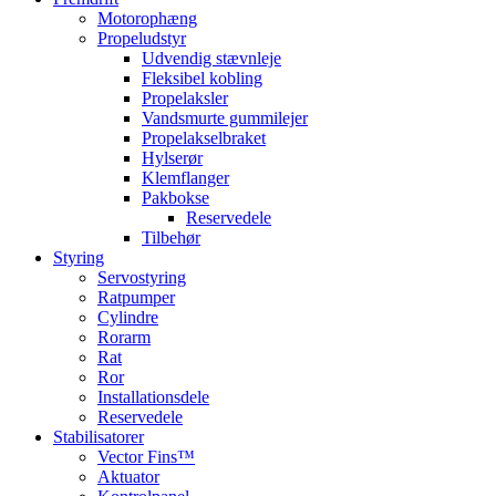
Motorophæng
Propeludstyr
Udvendig stævnleje
Fleksibel kobling
Propelaksler
Vandsmurte gummilejer
Propelakselbraket
Hylserør
Klemflanger
Pakbokse
Reservedele
Tilbehør
Styring
Servostyring
Ratpumper
Cylindre
Rorarm
Rat
Ror
Installationsdele
Reservedele
Stabilisatorer
Vector Fins™
Aktuator