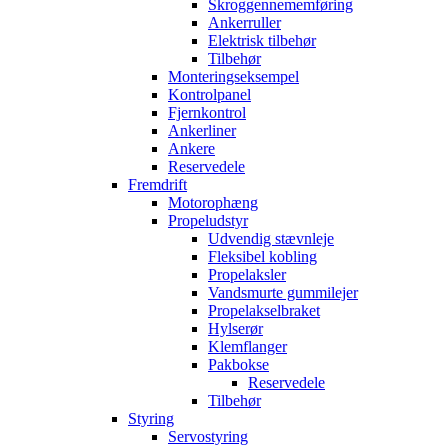
Skroggennememføring
Ankerruller
Elektrisk tilbehør
Tilbehør
Monteringseksempel
Kontrolpanel
Fjernkontrol
Ankerliner
Ankere
Reservedele
Fremdrift
Motorophæng
Propeludstyr
Udvendig stævnleje
Fleksibel kobling
Propelaksler
Vandsmurte gummilejer
Propelakselbraket
Hylserør
Klemflanger
Pakbokse
Reservedele
Tilbehør
Styring
Servostyring