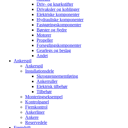
Driv- og knækstifter
Drivaksler og koblinger
Elektriske komponenter
Hydrauliske komponenter
Fastgøringskomponenter
Børster og fjedre
Motorer
Propeller
Forseglingskomponenter
Gearlegs og beslag
Andet
Ankerspil
Ankerspil
Installationsdele
Skroggennememføring
Ankerruller
Elektrisk tilbehør
Tilbehør
Monteringseksempel
Kontrolpanel
Fjernkontrol
Ankerliner
Ankere
Reservedele
Fremdrift