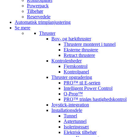
Kontrolpanel
Powerpack
Tilbehør
Reservedele
Automatisk trimplanjustering
Se mere
Thruster
Bov- og hækthruster
Thrustere monteret i tunnel
Eksterne thrustere
Retract thrustere
Kontrolenheder
Fjernkontrol
Kontrolpanel
Thruster opgradering
PRO™ til E-serien
Intelligent Power Control
Q-Prop™
PRO™ trinløs hastighedskontrol
Joystick-integration
Installationsdele
Tunnel
Agtertunnel
Isoleringssæt
Elektrisk tilbehør