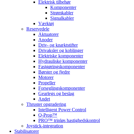
Elektrisk tilbehør
Komponenter
Strømkabler
Signalkabler
Værktøj
Reservedele
Aktuatorer
Anoder
Driv- og knæktstifter
Drivaksler og koblinger
Elektriske komponenter
Hydrauliske komponenter
Fastgøringskomponenter
Børster og fjedre
Motorer
Propeller
Forseglingskomponenter
Gearlegs og beslag
Andet
Thruster opgradering
Intelligent Power Control
Q-Prop™
PRO™ trinløs hastighedskontrol
Joystick-integration
Stabilisatorer