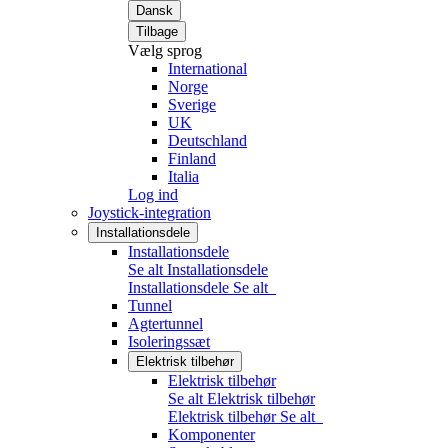
Dansk
Tilbage
Vælg sprog
International
Norge
Sverige
UK
Deutschland
Finland
Italia
Log ind
Joystick-integration
Installationsdele
Installationsdele
Se alt Installationsdele
Installationsdele
Se alt
Tunnel
Agtertunnel
Isoleringssæt
Elektrisk tilbehør
Elektrisk tilbehør
Se alt Elektrisk tilbehør
Elektrisk tilbehør
Se alt
Komponenter