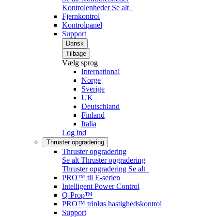
Kontrolenheder
Se alt
Fjernkontrol
Kontrolpanel
Support
Dansk
Tilbage
Vælg sprog
International
Norge
Sverige
UK
Deutschland
Finland
Italia
Log ind
Thruster opgradering
Thruster opgradering
Se alt Thruster opgradering
Thruster opgradering
Se alt
PRO™ til E-serien
Intelligent Power Control
Q-Prop™
PRO™ trinløs hastighedskontrol
Support