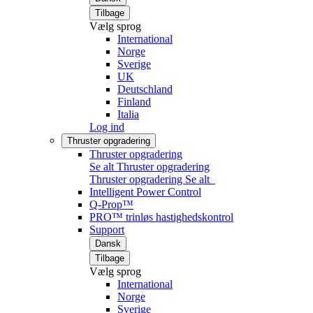
Tilbage
Vælg sprog
International
Norge
Sverige
UK
Deutschland
Finland
Italia
Log ind
Thruster opgradering
Thruster opgradering
Se alt Thruster opgradering
Thruster opgradering
Se alt
Intelligent Power Control
Q-Prop™
PRO™ trinløs hastighedskontrol
Support
Dansk
Tilbage
Vælg sprog
International
Norge
Sverige