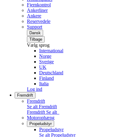
Fjernkontrol
Ankerliner
Ankere
Reservedele
Support
Dansk
Tilbage
Vælg sprog
International
Norge
Sverige
UK
Deutschland
Finland
Italia
Log ind
Fremdrift
Fremdrift
Se alt Fremdrift
Fremdrift
Se alt
Motorophæng
Propeludstyr
Propeludstyr
Se alt Propeludstyr