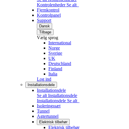
Kontrolenheder
Se alt
Fjernkontrol
Kontrolpanel
Support
Dansk
Tilbage
Vælg sprog
International
Norge
Sverige
UK
Deutschland
Finland
Italia
Log ind
Installationsdele
Installationsdele
Se alt Installationsdele
Installationsdele
Se alt
Isoleringssæt
Tunnel
Agtertunnel
Elektrisk tilbehør
Elektrisk tilbehør