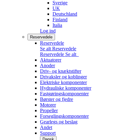
Sverige
UK
Deutschland
Finland
Italia
Log ind
Reservedele
Reservedele
Se alt Reservedele
Reservedele
Se alt
Aktuatorer
Anoder
Driv- og knæktstifter
Drivaksler og koblinger
Elektriske komponenter
Hydrauliske komponenter
Fastgøringskomponenter
Børster og fjedre
Motorer
Propeller
Forseglingskomponenter
Gearlegs og beslag
Andet
Support
Dansk