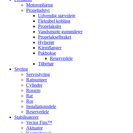
Motorophæng
Propeludstyr
Udvendig stævnleje
Fleksibel kobling
Propelaksler
Vandsmurte gummilejer
Propelakselbraket
Hylserør
Klemflanger
Pakbokse
Reservedele
Tilbehør
Styring
Servostyring
Ratpumper
Cylindre
Rorarm
Rat
Ror
Installationsdele
Reservedele
Stabilisatorer
Vector Fins™
Aktuator