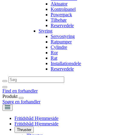
Aktuator
Kontrolpanel
Powerpack
Tilbehør
Reservedele
Styring
Servostyring
Ratpumper
Cylindre
Ror
Rat
Installationsdele
Reservedele
Find en forhandler
Produkt
Spørg en forhandler
Fritidsbåd Hjemmeside
Fritidsbåd Hjemmeside
Thruster