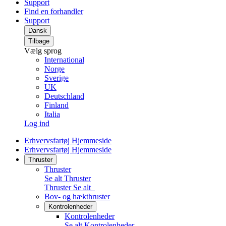
Support
Find en forhandler
Support
Dansk
Tilbage
Vælg sprog
International
Norge
Sverige
UK
Deutschland
Finland
Italia
Log ind
Erhvervsfartøj Hjemmeside
Erhvervsfartøj Hjemmeside
Thruster
Thruster
Se alt Thruster
Thruster
Se alt
Bov- og hækthruster
Kontrolenheder
Kontrolenheder
Se alt Kontrolenheder