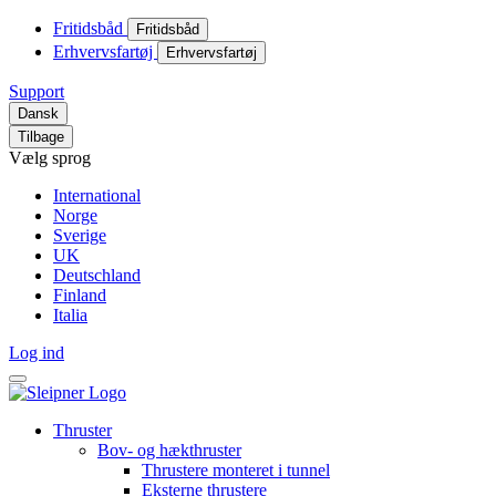
Fritidsbåd
Fritidsbåd
Erhvervsfartøj
Erhvervsfartøj
Support
Dansk
Tilbage
Vælg sprog
International
Norge
Sverige
UK
Deutschland
Finland
Italia
Log ind
Thruster
Bov- og hækthruster
Thrustere monteret i tunnel
Eksterne thrustere