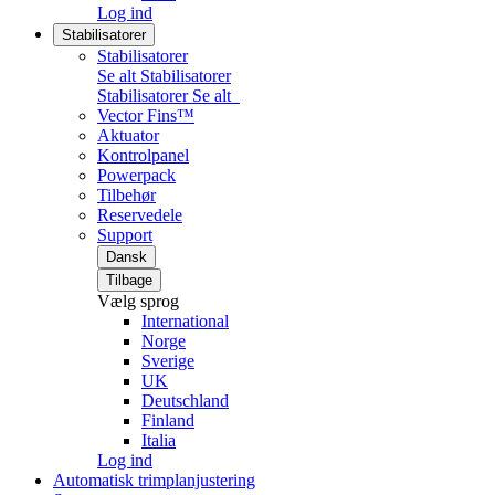
Log ind
Stabilisatorer
Stabilisatorer
Se alt Stabilisatorer
Stabilisatorer
Se alt
Vector Fins™
Aktuator
Kontrolpanel
Powerpack
Tilbehør
Reservedele
Support
Dansk
Tilbage
Vælg sprog
International
Norge
Sverige
UK
Deutschland
Finland
Italia
Log ind
Automatisk trimplanjustering