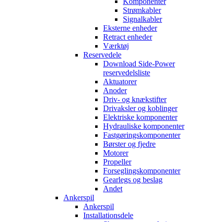
Komponenter
Strømkabler
Signalkabler
Eksterne enheder
Retract enheder
Værktøj
Reservedele
Download Side-Power
reservedelsliste
Aktuatorer
Anoder
Driv- og knækstifter
Drivaksler og koblinger
Elektriske komponenter
Hydrauliske komponenter
Fastgøringskomponenter
Børster og fjedre
Motorer
Propeller
Forseglingskomponenter
Gearlegs og beslag
Andet
Ankerspil
Ankerspil
Installationsdele