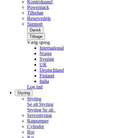
Kontrolpanel
Powerpack
Tilbehør
Reservedele
Support
Dansk
Tilbage
Vælg sprog
International
Norge
Sverige
UK
Deutschland
Finland
Italia
Log ind
Styring
Styring
Se alt Styring
Styring
Se alt
Servostyring
Ratpumper
Cylindre
Ror
Rat