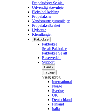
Propeludstyr
Se alt
Udvendig stævnleje
Fleksibel kobling
Propelaksler
Vandsmurte gummilejer
Propelakselbraket
Hylserør
Klemflanger
Pakbokse
Pakbokse
Se alt Pakbokse
Pakbokse
Se alt
Reservedele
Support
Dansk
Tilbage
Vælg sprog
International
Norge
Sverige
UK
Deutschland
Finland
Italia