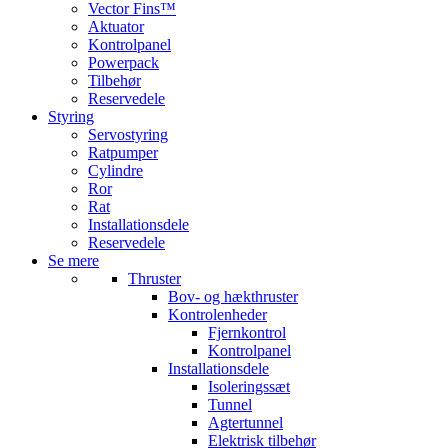
Vector Fins™
Aktuator
Kontrolpanel
Powerpack
Tilbehør
Reservedele
Styring
Servostyring
Ratpumper
Cylindre
Ror
Rat
Installationsdele
Reservedele
Se mere
Thruster
Bov- og hækthruster
Kontrolenheder
Fjernkontrol
Kontrolpanel
Installationsdele
Isoleringssæt
Tunnel
Agtertunnel
Elektrisk tilbehør