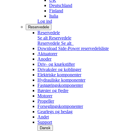
UK
Deutschland
Finland
Italia
Log ind
Reservedele
Reservedele
Se alt Reservedele
Reservedele
Se alt
Download Side-Power reservedelsliste
Aktuatorer
Anoder
Driv- og knækstifter
Drivaksler og koblinger
Elektriske komponenter
Hydrauliske komponenter
Fastgøringskomponenter
Børster og fjedre
Motorer
Propeller
Forseglingskomponenter
Gearlegs og beslag
Andet
Support
Dansk