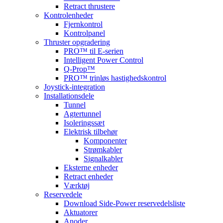
Retract thrustere
Kontrolenheder
Fjernkontrol
Kontrolpanel
Thruster opgradering
PRO™ til E-serien
Intelligent Power Control
Q-Prop™
PRO™ trinløs hastighedskontrol
Joystick-integration
Installationsdele
Tunnel
Agtertunnel
Isoleringssæt
Elektrisk tilbehør
Komponenter
Strømkabler
Signalkabler
Eksterne enheder
Retract enheder
Værktøj
Reservedele
Download Side-Power reservedelsliste
Aktuatorer
Anoder