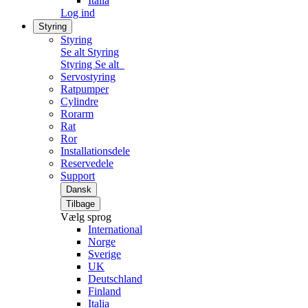
Italia
Log ind
Styring
Styring
Se alt Styring
Styring
Se alt
Servostyring
Ratpumper
Cylindre
Rorarm
Rat
Ror
Installationsdele
Reservedele
Support
Dansk
Tilbage
Vælg sprog
International
Norge
Sverige
UK
Deutschland
Finland
Italia