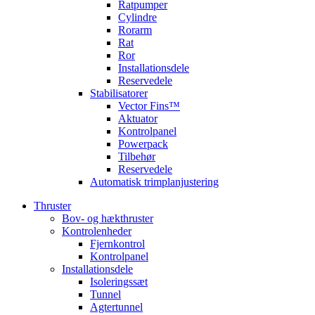
Ratpumper
Cylindre
Rorarm
Rat
Ror
Installationsdele
Reservedele
Stabilisatorer
Vector Fins™
Aktuator
Kontrolpanel
Powerpack
Tilbehør
Reservedele
Automatisk trimplanjustering
Thruster
Bov- og hækthruster
Kontrolenheder
Fjernkontrol
Kontrolpanel
Installationsdele
Isoleringssæt
Tunnel
Agtertunnel