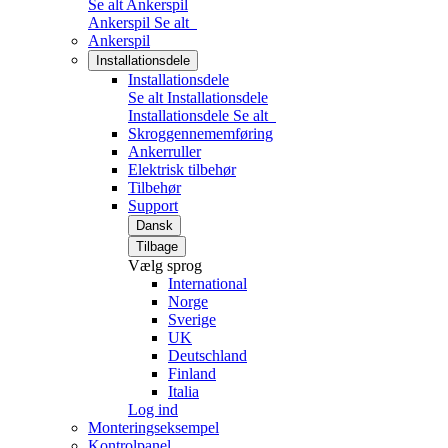
Se alt Ankerspil
Ankerspil
Se alt
Ankerspil
Installationsdele
Installationsdele
Se alt Installationsdele
Installationsdele
Se alt
Skroggennememføring
Ankerruller
Elektrisk tilbehør
Tilbehør
Support
Dansk
Tilbage
Vælg sprog
International
Norge
Sverige
UK
Deutschland
Finland
Italia
Log ind
Monteringseksempel
Kontrolpanel