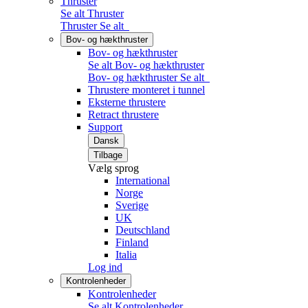
Thruster
Se alt Thruster
Thruster
Se alt
Bov- og hækthruster
Bov- og hækthruster
Se alt Bov- og hækthruster
Bov- og hækthruster
Se alt
Thrustere monteret i tunnel
Eksterne thrustere
Retract thrustere
Support
Dansk
Tilbage
Vælg sprog
International
Norge
Sverige
UK
Deutschland
Finland
Italia
Log ind
Kontrolenheder
Kontrolenheder
Se alt Kontrolenheder