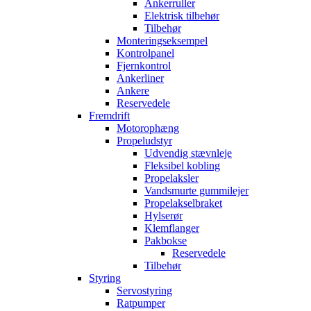
Ankerruller
Elektrisk tilbehør
Tilbehør
Monteringseksempel
Kontrolpanel
Fjernkontrol
Ankerliner
Ankere
Reservedele
Fremdrift
Motorophæng
Propeludstyr
Udvendig stævnleje
Fleksibel kobling
Propelaksler
Vandsmurte gummilejer
Propelakselbraket
Hylserør
Klemflanger
Pakbokse
Reservedele
Tilbehør
Styring
Servostyring
Ratpumper