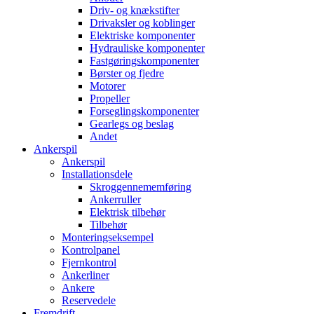
Driv- og knækstifter
Drivaksler og koblinger
Elektriske komponenter
Hydrauliske komponenter
Fastgøringskomponenter
Børster og fjedre
Motorer
Propeller
Forseglingskomponenter
Gearlegs og beslag
Andet
Ankerspil
Ankerspil
Installationsdele
Skroggennememføring
Ankerruller
Elektrisk tilbehør
Tilbehør
Monteringseksempel
Kontrolpanel
Fjernkontrol
Ankerliner
Ankere
Reservedele
Fremdrift