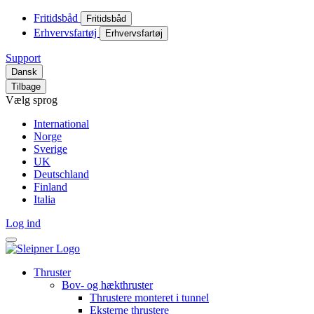
Fritidsbåd
Fritidsbåd
Erhvervsfartøj
Erhvervsfartøj
Support
Dansk
Tilbage
Vælg sprog
International
Norge
Sverige
UK
Deutschland
Finland
Italia
Log ind
Thruster
Bov- og hækthruster
Thrustere monteret i tunnel
Eksterne thrustere