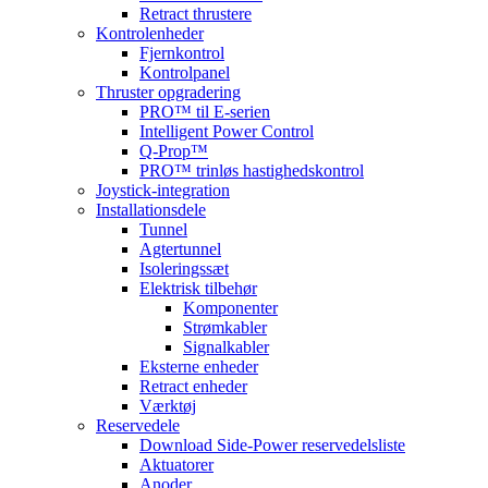
Retract thrustere
Kontrolenheder
Fjernkontrol
Kontrolpanel
Thruster opgradering
PRO™ til E-serien
Intelligent Power Control
Q-Prop™
PRO™ trinløs hastighedskontrol
Joystick-integration
Installationsdele
Tunnel
Agtertunnel
Isoleringssæt
Elektrisk tilbehør
Komponenter
Strømkabler
Signalkabler
Eksterne enheder
Retract enheder
Værktøj
Reservedele
Download Side-Power reservedelsliste
Aktuatorer
Anoder