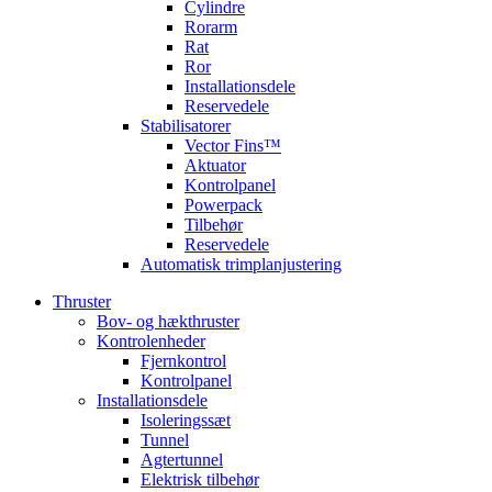
Cylindre
Rorarm
Rat
Ror
Installationsdele
Reservedele
Stabilisatorer
Vector Fins™
Aktuator
Kontrolpanel
Powerpack
Tilbehør
Reservedele
Automatisk trimplanjustering
Thruster
Bov- og hækthruster
Kontrolenheder
Fjernkontrol
Kontrolpanel
Installationsdele
Isoleringssæt
Tunnel
Agtertunnel
Elektrisk tilbehør