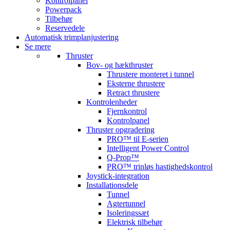
Kontrolpanel
Powerpack
Tilbehør
Reservedele
Automatisk trimplanjustering
Se mere
Thruster
Bov- og hækthruster
Thrustere monteret i tunnel
Eksterne thrustere
Retract thrustere
Kontrolenheder
Fjernkontrol
Kontrolpanel
Thruster opgradering
PRO™ til E-serien
Intelligent Power Control
Q-Prop™
PRO™ trinløs hastighedskontrol
Joystick-integration
Installationsdele
Tunnel
Agtertunnel
Isoleringssæt
Elektrisk tilbehør