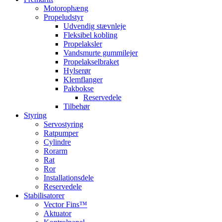
Motorophæng
Propeludstyr
Udvendig stævnleje
Fleksibel kobling
Propelaksler
Vandsmurte gummilejer
Propelakselbraket
Hylserør
Klemflanger
Pakbokse
Reservedele
Tilbehør
Styring
Servostyring
Ratpumper
Cylindre
Rorarm
Rat
Ror
Installationsdele
Reservedele
Stabilisatorer
Vector Fins™
Aktuator