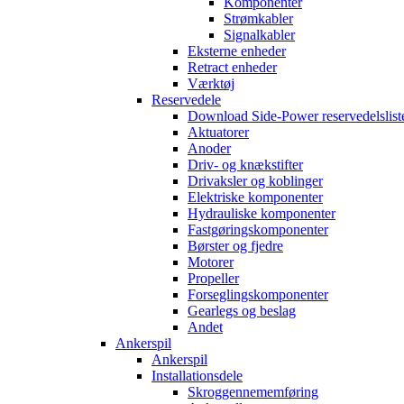
Komponenter
Strømkabler
Signalkabler
Eksterne enheder
Retract enheder
Værktøj
Reservedele
Download Side-Power reservedelslist
Aktuatorer
Anoder
Driv- og knækstifter
Drivaksler og koblinger
Elektriske komponenter
Hydrauliske komponenter
Fastgøringskomponenter
Børster og fjedre
Motorer
Propeller
Forseglingskomponenter
Gearlegs og beslag
Andet
Ankerspil
Ankerspil
Installationsdele
Skroggennememføring