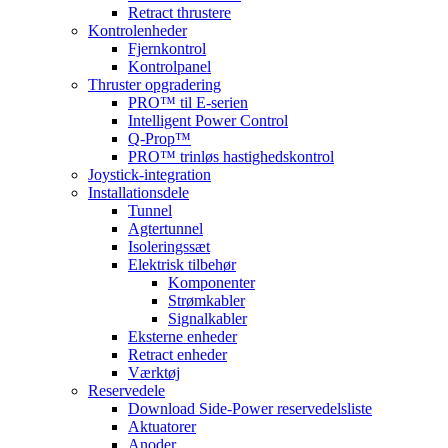
Retract thrustere
Kontrolenheder
Fjernkontrol
Kontrolpanel
Thruster opgradering
PRO™ til E-serien
Intelligent Power Control
Q-Prop™
PRO™ trinløs hastighedskontrol
Joystick-integration
Installationsdele
Tunnel
Agtertunnel
Isoleringssæt
Elektrisk tilbehør
Komponenter
Strømkabler
Signalkabler
Eksterne enheder
Retract enheder
Værktøj
Reservedele
Download Side-Power reservedelsliste
Aktuatorer
Anoder