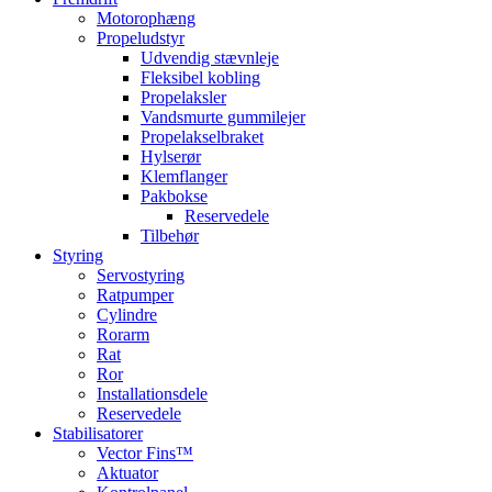
Motorophæng
Propeludstyr
Udvendig stævnleje
Fleksibel kobling
Propelaksler
Vandsmurte gummilejer
Propelakselbraket
Hylserør
Klemflanger
Pakbokse
Reservedele
Tilbehør
Styring
Servostyring
Ratpumper
Cylindre
Rorarm
Rat
Ror
Installationsdele
Reservedele
Stabilisatorer
Vector Fins™
Aktuator