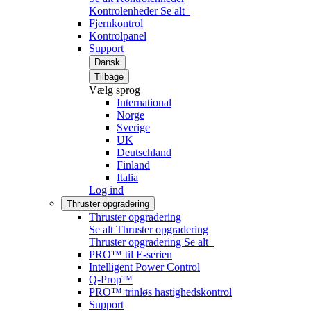
Kontrolenheder
Se alt
Fjernkontrol
Kontrolpanel
Support
Dansk
Tilbage
Vælg sprog
International
Norge
Sverige
UK
Deutschland
Finland
Italia
Log ind
Thruster opgradering
Thruster opgradering
Se alt Thruster opgradering
Thruster opgradering
Se alt
PRO™ til E-serien
Intelligent Power Control
Q-Prop™
PRO™ trinløs hastighedskontrol
Support