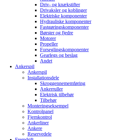
Driv- og knækstifter
Drivaksler og koblinger
Elektriske komponenter
Hydrauliske komponenter
Fastgøringskomponenter
Børster og fjedre
Motorer
Propeller
Forseglingskomponenter
Gearlegs og beslag
Andet
Ankerspil
Ankerspil
Installationsdele
Skroggennememføring
Ankerruller
Elektrisk tilbehør
Tilbehør
Monteringseksempel
Kontrolpanel
Fjernkontrol
Ankerliner
Ankere
Reservedele
Fremdrift