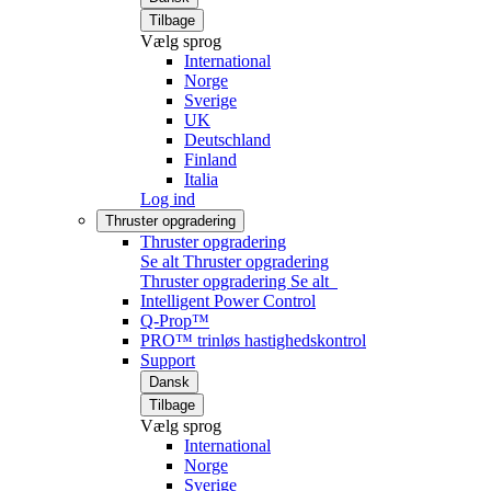
Tilbage
Vælg sprog
International
Norge
Sverige
UK
Deutschland
Finland
Italia
Log ind
Thruster opgradering
Thruster opgradering
Se alt Thruster opgradering
Thruster opgradering
Se alt
Intelligent Power Control
Q-Prop™
PRO™ trinløs hastighedskontrol
Support
Dansk
Tilbage
Vælg sprog
International
Norge
Sverige