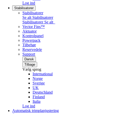
Log ind
Stabilisatorer
Stabilisatorer
Se alt Stabilisatorer
Stabilisatorer
Se alt
Vector Fins™
Aktuator
Kontrolpanel
Powerpack
Tilbehør
Reservedele
Support
Dansk
Tilbage
Vælg sprog
International
Norge
Sverige
UK
Deutschland
Finland
Italia
Log ind
Automatisk trimplanjustering