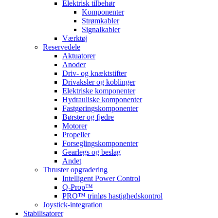
Elektrisk tilbehør
Komponenter
Strømkabler
Signalkabler
Værktøj
Reservedele
Aktuatorer
Anoder
Driv- og knæktstifter
Drivaksler og koblinger
Elektriske komponenter
Hydrauliske komponenter
Fastgøringskomponenter
Børster og fjedre
Motorer
Propeller
Forseglingskomponenter
Gearlegs og beslag
Andet
Thruster opgradering
Intelligent Power Control
Q-Prop™
PRO™ trinløs hastighedskontrol
Joystick-integration
Stabilisatorer