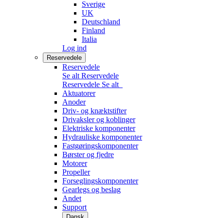
Sverige
UK
Deutschland
Finland
Italia
Log ind
Reservedele
Reservedele
Se alt Reservedele
Reservedele
Se alt
Aktuatorer
Anoder
Driv- og knæktstifter
Drivaksler og koblinger
Elektriske komponenter
Hydrauliske komponenter
Fastgøringskomponenter
Børster og fjedre
Motorer
Propeller
Forseglingskomponenter
Gearlegs og beslag
Andet
Support
Dansk