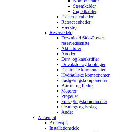
Komponenter
Strømkabler
Signalkabler
Eksterne enheder
Retract enheder
Værktøj
Reservedele
Download Side-Power
reservedelsliste
Aktuatorer
Anoder
Driv- og knækstifter
Drivaksler og koblinger
Elektriske komponenter
Hydrauliske komponenter
Fastgøringskomponenter
Børster og fjedre
Motorer
Propeller
Forseglingskomponenter
Gearlegs og beslag
Andet
Ankerspil
Ankerspil
Installationsdele