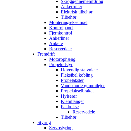
Skroggennememføring
Ankerruller
Elektrisk tilbehør
Tilbehør
Monteringseksempel
Kontrolpanel
Fjernkontrol
Ankerliner
Ankere
Reservedele
Fremdrift
Motorophæng
Propeludstyr
Udvendig stævnleje
Fleksibel kobling
Propelaksler
Vandsmurte gummilejer
Propelakselbraket
Hylserør
Klemflanger
Pakbokse
Reservedele
Tilbehør
Styring
Servostyring