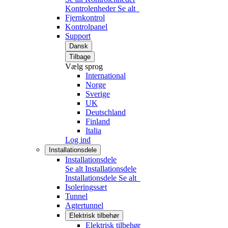
Kontrolenheder
Se alt
Fjernkontrol
Kontrolpanel
Support
Dansk
Tilbage
Vælg sprog
International
Norge
Sverige
UK
Deutschland
Finland
Italia
Log ind
Installationsdele
Installationsdele
Se alt Installationsdele
Installationsdele
Se alt
Isoleringssæt
Tunnel
Agtertunnel
Elektrisk tilbehør
Elektrisk tilbehør