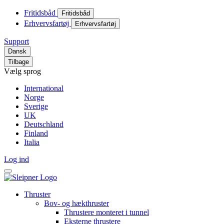
Fritidsbåd
Fritidsbåd
Erhvervsfartøj
Erhvervsfartøj
Support
Dansk
Tilbage
Vælg sprog
International
Norge
Sverige
UK
Deutschland
Finland
Italia
Log ind
Thruster
Bov- og hækthruster
Thrustere monteret i tunnel
Eksterne thrustere