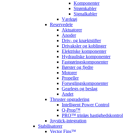
Komponenter
Strømkabler
Signalkabler
Værktøj
Reservedele
Aktuatorer
Anoder
Driv- og knæktstifter
Drivaksler og koblinger
Elektriske komponenter
Hydrauliske komponenter
Fastgøringskomponenter
Børster og fjedre
Motorer
Propeller
Forseglingskomponenter
Gearlegs og beslag
Andet
Thruster opgradering
Intelligent Power Control
Q-Prop™
PRO™ trinløs hastighedskontrol
Joystick-integration
Stabilisatorer
Vector Fins™