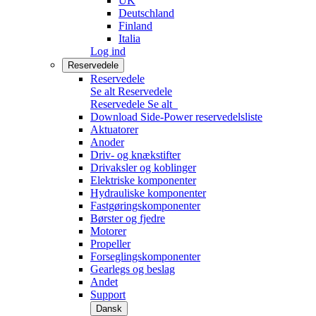
UK
Deutschland
Finland
Italia
Log ind
Reservedele
Reservedele
Se alt Reservedele
Reservedele
Se alt
Download Side-Power reservedelsliste
Aktuatorer
Anoder
Driv- og knækstifter
Drivaksler og koblinger
Elektriske komponenter
Hydrauliske komponenter
Fastgøringskomponenter
Børster og fjedre
Motorer
Propeller
Forseglingskomponenter
Gearlegs og beslag
Andet
Support
Dansk