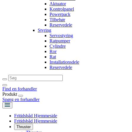
Aktuator
Kontrolpanel
Powerpack
Tilbehør
Reservedele
Styring
Servostyring
Ratpumper
Cylindre
Ror
Rat
Installationsdele
Reservedele
Find en forhandler
Produkt
Spørg en forhandler
Fritidsbåd Hjemmeside
Fritidsbåd Hjemmeside
Thruster