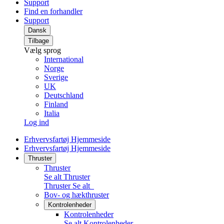
Support
Find en forhandler
Support
Dansk
Tilbage
Vælg sprog
International
Norge
Sverige
UK
Deutschland
Finland
Italia
Log ind
Erhvervsfartøj Hjemmeside
Erhvervsfartøj Hjemmeside
Thruster
Thruster
Se alt Thruster
Thruster
Se alt
Bov- og hækthruster
Kontrolenheder
Kontrolenheder
Se alt Kontrolenheder