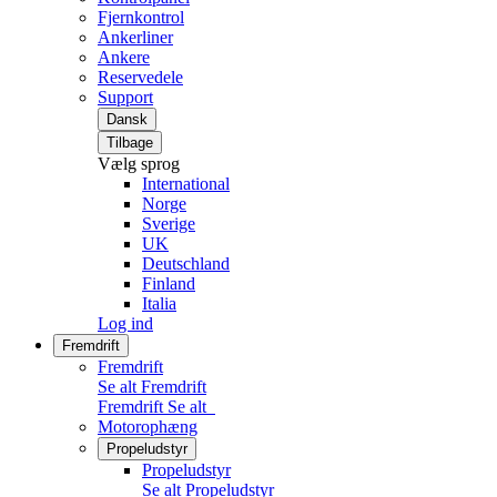
Fjernkontrol
Ankerliner
Ankere
Reservedele
Support
Dansk
Tilbage
Vælg sprog
International
Norge
Sverige
UK
Deutschland
Finland
Italia
Log ind
Fremdrift
Fremdrift
Se alt Fremdrift
Fremdrift
Se alt
Motorophæng
Propeludstyr
Propeludstyr
Se alt Propeludstyr