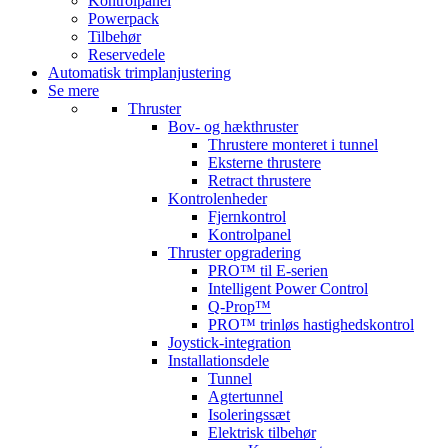
Kontrolpanel
Powerpack
Tilbehør
Reservedele
Automatisk trimplanjustering
Se mere
Thruster
Bov- og hækthruster
Thrustere monteret i tunnel
Eksterne thrustere
Retract thrustere
Kontrolenheder
Fjernkontrol
Kontrolpanel
Thruster opgradering
PRO™ til E-serien
Intelligent Power Control
Q-Prop™
PRO™ trinløs hastighedskontrol
Joystick-integration
Installationsdele
Tunnel
Agtertunnel
Isoleringssæt
Elektrisk tilbehør