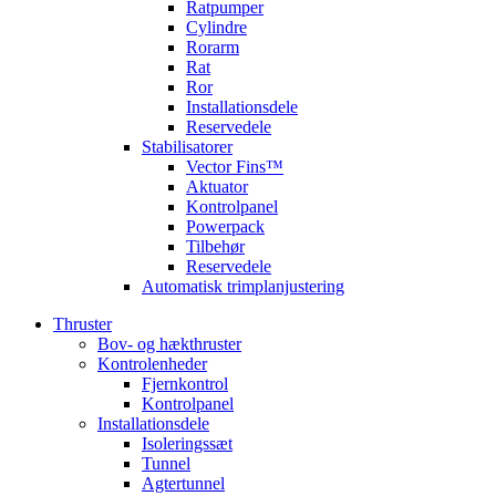
Ratpumper
Cylindre
Rorarm
Rat
Ror
Installationsdele
Reservedele
Stabilisatorer
Vector Fins™
Aktuator
Kontrolpanel
Powerpack
Tilbehør
Reservedele
Automatisk trimplanjustering
Thruster
Bov- og hækthruster
Kontrolenheder
Fjernkontrol
Kontrolpanel
Installationsdele
Isoleringssæt
Tunnel
Agtertunnel