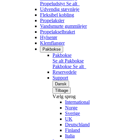
Propeludstyr
Se alt
Udvendig stævnleje
Fleksibel kobling
Propelaksler
Vandsmurte gummilejer
Propelakselbraket
Hylserør
Klemflanger
Pakbokse
Pakbokse
Se alt Pakbokse
Pakbokse
Se alt
Reservedele
Support
Dansk
Tilbage
Vælg sprog
International
Norge
Sverige
UK
Deutschland
Finland
Italia