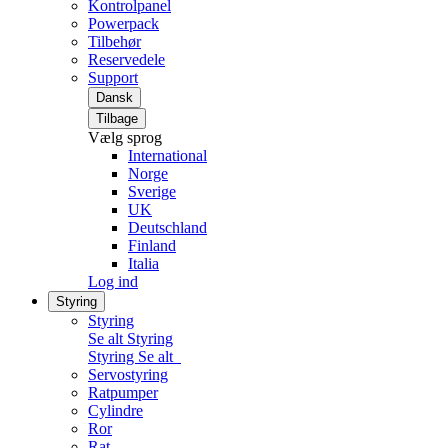
Kontrolpanel
Powerpack
Tilbehør
Reservedele
Support
Dansk
Tilbage
Vælg sprog
International
Norge
Sverige
UK
Deutschland
Finland
Italia
Log ind
Styring
Styring
Se alt Styring
Styring
Se alt
Servostyring
Ratpumper
Cylindre
Ror
Rat