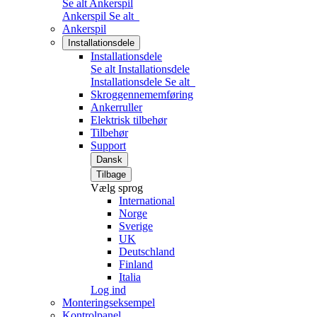
Se alt Ankerspil
Ankerspil
Se alt
Ankerspil
Installationsdele
Installationsdele
Se alt Installationsdele
Installationsdele
Se alt
Skroggennememføring
Ankerruller
Elektrisk tilbehør
Tilbehør
Support
Dansk
Tilbage
Vælg sprog
International
Norge
Sverige
UK
Deutschland
Finland
Italia
Log ind
Monteringseksempel
Kontrolpanel