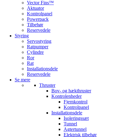
Vector Fins™
Aktuator
Kontrolpanel
Powerpack
Tilbehør
Reservedele
Styring
Servostyring
Ratpumper
Cylindre
Ror
Rat
Installationsdele
Reservedele
Se mere
Thruster
Bov- og hækthruster
Kontrolenheder
Fjernkontrol
Kontrolpanel
Installationsdele
Isoleringssæt
Tunnel
Agtertunnel
Elektrisk tilbehør