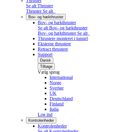
Thruster
Se alt Thruster
Thruster
Se alt
Bov- og hækthruster
Bov- og hækthruster
Se alt Bov- og hækthruster
Bov- og hækthruster
Se alt
Thrustere monteret i tunnel
Eksterne thrustere
Retract thrustere
Support
Dansk
Tilbage
Vælg sprog
International
Norge
Sverige
UK
Deutschland
Finland
Italia
Log ind
Kontrolenheder
Kontrolenheder
Se alt Kontrolenheder