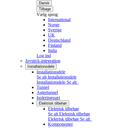
Dansk
Tilbage
Vælg sprog
International
Norge
Sverige
UK
Deutschland
Finland
Italia
Log ind
Joystick-integration
Installationsdele
Installationsdele
Se alt Installationsdele
Installationsdele
Se alt
Tunnel
Agtertunnel
Isoleringssæt
Elektrisk tilbehør
Elektrisk tilbehør
Se alt Elektrisk tilbehør
Elektrisk tilbehør
Se alt
Komponenter