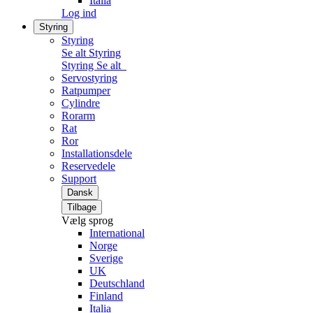
Italia
Log ind
Styring
Styring
Se alt Styring
Styring
Se alt
Servostyring
Ratpumper
Cylindre
Rorarm
Rat
Ror
Installationsdele
Reservedele
Support
Dansk
Tilbage
Vælg sprog
International
Norge
Sverige
UK
Deutschland
Finland
Italia