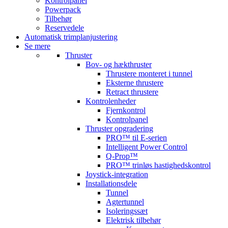
Kontrolpanel
Powerpack
Tilbehør
Reservedele
Automatisk trimplanjustering
Se mere
Thruster
Bov- og hækthruster
Thrustere monteret i tunnel
Eksterne thrustere
Retract thrustere
Kontrolenheder
Fjernkontrol
Kontrolpanel
Thruster opgradering
PRO™ til E-serien
Intelligent Power Control
Q-Prop™
PRO™ trinløs hastighedskontrol
Joystick-integration
Installationsdele
Tunnel
Agtertunnel
Isoleringssæt
Elektrisk tilbehør