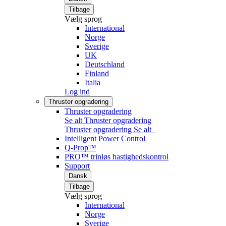
Tilbage
Vælg sprog
International
Norge
Sverige
UK
Deutschland
Finland
Italia
Log ind
Thruster opgradering
Thruster opgradering
Se alt Thruster opgradering
Thruster opgradering
Se alt
Intelligent Power Control
Q-Prop™
PRO™ trinløs hastighedskontrol
Support
Dansk
Tilbage
Vælg sprog
International
Norge
Sverige