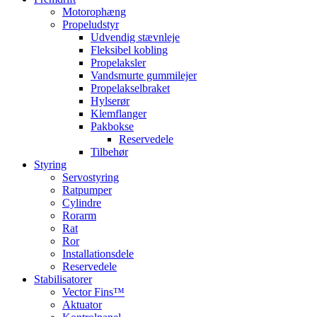
Motorophæng
Propeludstyr
Udvendig stævnleje
Fleksibel kobling
Propelaksler
Vandsmurte gummilejer
Propelakselbraket
Hylserør
Klemflanger
Pakbokse
Reservedele
Tilbehør
Styring
Servostyring
Ratpumper
Cylindre
Rorarm
Rat
Ror
Installationsdele
Reservedele
Stabilisatorer
Vector Fins™
Aktuator