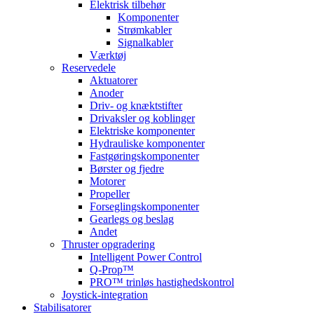
Elektrisk tilbehør
Komponenter
Strømkabler
Signalkabler
Værktøj
Reservedele
Aktuatorer
Anoder
Driv- og knæktstifter
Drivaksler og koblinger
Elektriske komponenter
Hydrauliske komponenter
Fastgøringskomponenter
Børster og fjedre
Motorer
Propeller
Forseglingskomponenter
Gearlegs og beslag
Andet
Thruster opgradering
Intelligent Power Control
Q-Prop™
PRO™ trinløs hastighedskontrol
Joystick-integration
Stabilisatorer