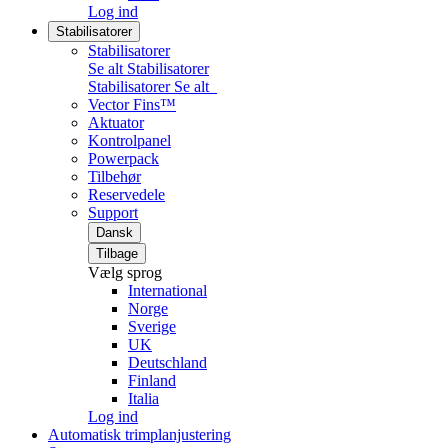
Log ind
Stabilisatorer
Stabilisatorer
Se alt Stabilisatorer
Stabilisatorer
Se alt
Vector Fins™
Aktuator
Kontrolpanel
Powerpack
Tilbehør
Reservedele
Support
Dansk
Tilbage
Vælg sprog
International
Norge
Sverige
UK
Deutschland
Finland
Italia
Log ind
Automatisk trimplanjustering