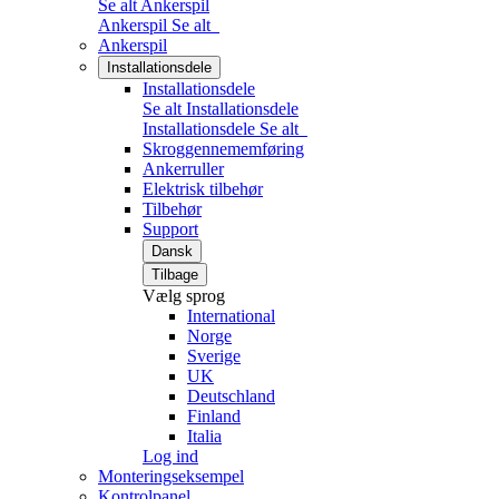
Se alt Ankerspil
Ankerspil
Se alt
Ankerspil
Installationsdele
Installationsdele
Se alt Installationsdele
Installationsdele
Se alt
Skroggennememføring
Ankerruller
Elektrisk tilbehør
Tilbehør
Support
Dansk
Tilbage
Vælg sprog
International
Norge
Sverige
UK
Deutschland
Finland
Italia
Log ind
Monteringseksempel
Kontrolpanel