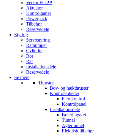
Vector Fins™
Aktuator
Kontrolpanel
Powerpack
Tilbehør
Reservedele
Styring
Servostyring
Ratpumper
Cylindre
Ror
Rat
Installationsdele
Reservedele
Se mere
Thruster
Bov- og hækthruster
Kontrolenheder
Fjernkontrol
Kontrolpanel
Installationsdele
Isoleringssæt
Tunnel
Agtertunnel
Elektrisk tilbehør