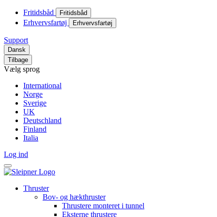
Fritidsbåd
Fritidsbåd
Erhvervsfartøj
Erhvervsfartøj
Support
Dansk
Tilbage
Vælg sprog
International
Norge
Sverige
UK
Deutschland
Finland
Italia
Log ind
Thruster
Bov- og hækthruster
Thrustere monteret i tunnel
Eksterne thrustere