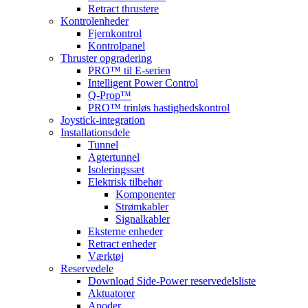
Retract thrustere
Kontrolenheder
Fjernkontrol
Kontrolpanel
Thruster opgradering
PRO™ til E-serien
Intelligent Power Control
Q-Prop™
PRO™ trinløs hastighedskontrol
Joystick-integration
Installationsdele
Tunnel
Agtertunnel
Isoleringssæt
Elektrisk tilbehør
Komponenter
Strømkabler
Signalkabler
Eksterne enheder
Retract enheder
Værktøj
Reservedele
Download Side-Power reservedelsliste
Aktuatorer
Anoder