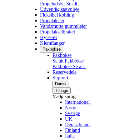
Propeludstyr
Se alt
Udvendig stævnleje
Fleksibel kobling
Propelaksler
Vandsmurte gummilejer
Propelakselbraket
Hylserør
Klemflanger
Pakbokse
Pakbokse
Se alt Pakbokse
Pakbokse
Se alt
Reservedele
Support
Dansk
Tilbage
Vælg sprog
International
Norge
Sverige
UK
Deutschland
Finland
Italia