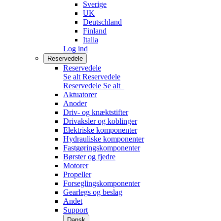
Sverige
UK
Deutschland
Finland
Italia
Log ind
Reservedele
Reservedele
Se alt Reservedele
Reservedele
Se alt
Aktuatorer
Anoder
Driv- og knæktstifter
Drivaksler og koblinger
Elektriske komponenter
Hydrauliske komponenter
Fastgøringskomponenter
Børster og fjedre
Motorer
Propeller
Forseglingskomponenter
Gearlegs og beslag
Andet
Support
Dansk