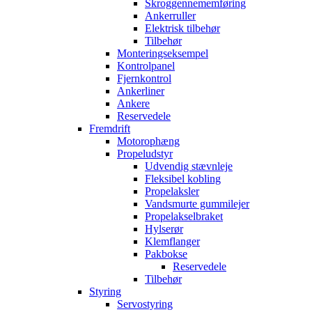
Skroggennememføring
Ankerruller
Elektrisk tilbehør
Tilbehør
Monteringseksempel
Kontrolpanel
Fjernkontrol
Ankerliner
Ankere
Reservedele
Fremdrift
Motorophæng
Propeludstyr
Udvendig stævnleje
Fleksibel kobling
Propelaksler
Vandsmurte gummilejer
Propelakselbraket
Hylserør
Klemflanger
Pakbokse
Reservedele
Tilbehør
Styring
Servostyring