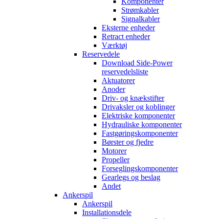
Komponenter
Strømkabler
Signalkabler
Eksterne enheder
Retract enheder
Værktøj
Reservedele
Download Side-Power
reservedelsliste
Aktuatorer
Anoder
Driv- og knækstifter
Drivaksler og koblinger
Elektriske komponenter
Hydrauliske komponenter
Fastgøringskomponenter
Børster og fjedre
Motorer
Propeller
Forseglingskomponenter
Gearlegs og beslag
Andet
Ankerspil
Ankerspil
Installationsdele