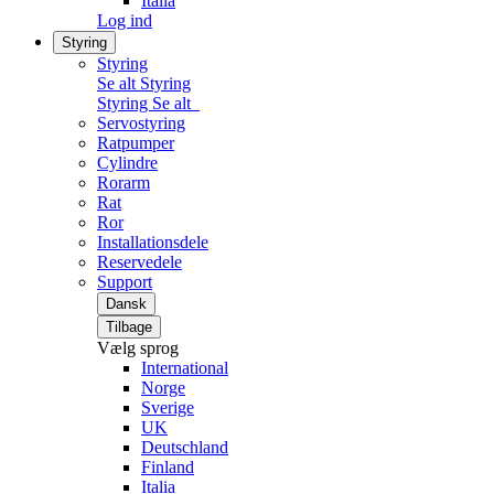
Italia
Log ind
Styring
Styring
Se alt Styring
Styring
Se alt
Servostyring
Ratpumper
Cylindre
Rorarm
Rat
Ror
Installationsdele
Reservedele
Support
Dansk
Tilbage
Vælg sprog
International
Norge
Sverige
UK
Deutschland
Finland
Italia