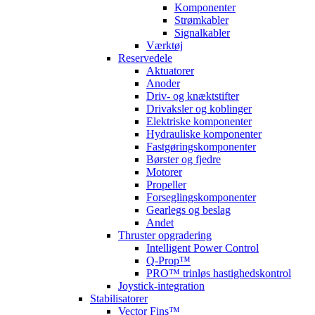
Komponenter
Strømkabler
Signalkabler
Værktøj
Reservedele
Aktuatorer
Anoder
Driv- og knæktstifter
Drivaksler og koblinger
Elektriske komponenter
Hydrauliske komponenter
Fastgøringskomponenter
Børster og fjedre
Motorer
Propeller
Forseglingskomponenter
Gearlegs og beslag
Andet
Thruster opgradering
Intelligent Power Control
Q-Prop™
PRO™ trinløs hastighedskontrol
Joystick-integration
Stabilisatorer
Vector Fins™