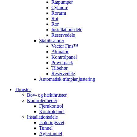
Ratpumper
Cylindre
Rorarm
Rat
Ror
Installationsdele
Reservedele
Stabilisatorer
Vector Fins™
Aktuator
Kontrolpanel
Powerpack
Tilbehør
Reservedele
Automatisk trimplanjustering
Thruster
Bov- og hækthruster
Kontrolenheder
Fjernkontrol
Kontrolpanel
Installationsdele
Isoleringssæt
Tunnel
Agtertunnel