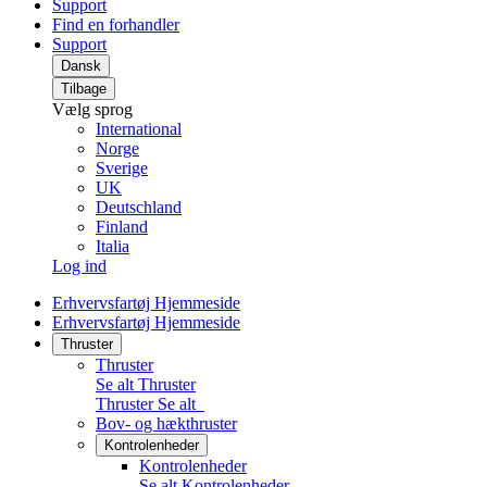
Support
Find en forhandler
Support
Dansk
Tilbage
Vælg sprog
International
Norge
Sverige
UK
Deutschland
Finland
Italia
Log ind
Erhvervsfartøj Hjemmeside
Erhvervsfartøj Hjemmeside
Thruster
Thruster
Se alt Thruster
Thruster
Se alt
Bov- og hækthruster
Kontrolenheder
Kontrolenheder
Se alt Kontrolenheder