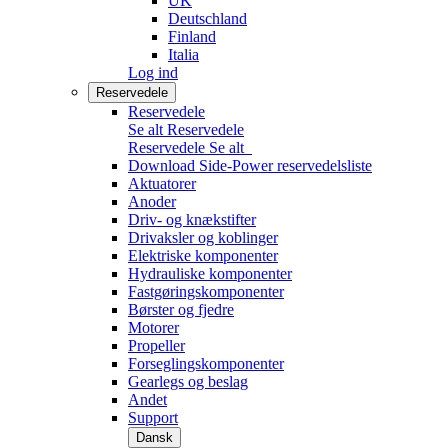
UK
Deutschland
Finland
Italia
Log ind
Reservedele
Reservedele
Se alt Reservedele
Reservedele
Se alt
Download Side-Power reservedelsliste
Aktuatorer
Anoder
Driv- og knækstifter
Drivaksler og koblinger
Elektriske komponenter
Hydrauliske komponenter
Fastgøringskomponenter
Børster og fjedre
Motorer
Propeller
Forseglingskomponenter
Gearlegs og beslag
Andet
Support
Dansk