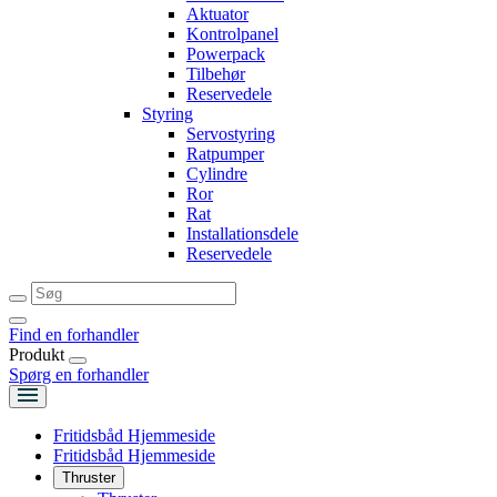
Aktuator
Kontrolpanel
Powerpack
Tilbehør
Reservedele
Styring
Servostyring
Ratpumper
Cylindre
Ror
Rat
Installationsdele
Reservedele
Find en forhandler
Produkt
Spørg en forhandler
Fritidsbåd Hjemmeside
Fritidsbåd Hjemmeside
Thruster