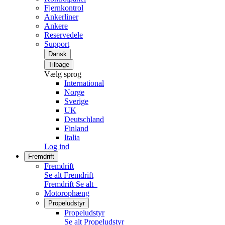
Fjernkontrol
Ankerliner
Ankere
Reservedele
Support
Dansk
Tilbage
Vælg sprog
International
Norge
Sverige
UK
Deutschland
Finland
Italia
Log ind
Fremdrift
Fremdrift
Se alt Fremdrift
Fremdrift
Se alt
Motorophæng
Propeludstyr
Propeludstyr
Se alt Propeludstyr