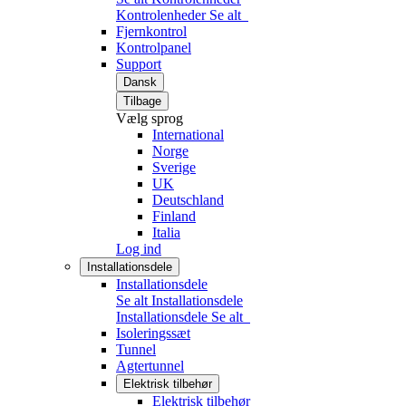
Kontrolenheder
Se alt
Fjernkontrol
Kontrolpanel
Support
Dansk
Tilbage
Vælg sprog
International
Norge
Sverige
UK
Deutschland
Finland
Italia
Log ind
Installationsdele
Installationsdele
Se alt Installationsdele
Installationsdele
Se alt
Isoleringssæt
Tunnel
Agtertunnel
Elektrisk tilbehør
Elektrisk tilbehør