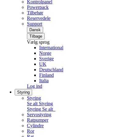
Kontrolpanel
Powerpack
Tilbehør
Reservedele
Support
Dansk
Tilbage
Vælg sprog
International
Norge
Sverige
UK
Deutschland
Finland
Italia
Log ind
Styring
Styring
Se alt Styring
Styring
Se alt
Servostyring
Ratpumper
Cylindre
Ror
Rat