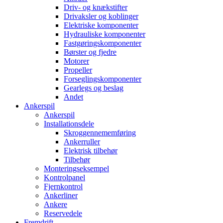
Driv- og knækstifter
Drivaksler og koblinger
Elektriske komponenter
Hydrauliske komponenter
Fastgøringskomponenter
Børster og fjedre
Motorer
Propeller
Forseglingskomponenter
Gearlegs og beslag
Andet
Ankerspil
Ankerspil
Installationsdele
Skroggennememføring
Ankerruller
Elektrisk tilbehør
Tilbehør
Monteringseksempel
Kontrolpanel
Fjernkontrol
Ankerliner
Ankere
Reservedele
Fremdrift