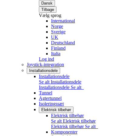
Dansk
Tilbage
Vælg sprog
International
Norge
Sverige
UK
Deutschland
Finland
Italia
Log ind
Joystick-integration
Installationsdele
Installationsdele
Se alt Installationsdele
Installationsdele
Se alt
Tunnel
Agtertunnel
Isoleringssæt
Elektrisk tilbehør
Elektrisk tilbehør
Se alt Elektrisk tilbehør
Elektrisk tilbehør
Se alt
Komponenter