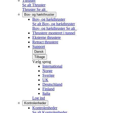
Thruster
Se alt Thruster
Thruster
Se alt
Bov- og hækthruster
Bov- og hækthruster
Se alt Bov- og hækthruster
Bov- og hækthruster
Se alt
Thrustere monteret i tunnel
Eksterne thrustere
Retract thrustere
Support
Dansk
Tilbage
Vælg sprog
International
Norge
Sverige
UK
Deutschland
Finland
Italia
Log ind
Kontrolenheder
Kontrolenheder
Se alt Kontrolenheder