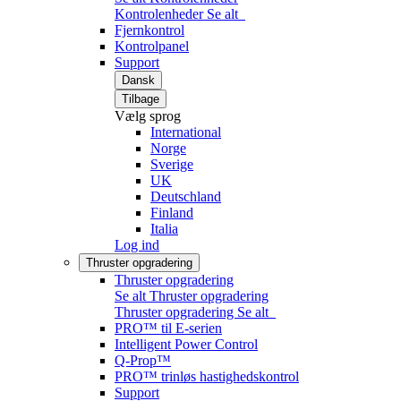
Kontrolenheder
Se alt
Fjernkontrol
Kontrolpanel
Support
Dansk
Tilbage
Vælg sprog
International
Norge
Sverige
UK
Deutschland
Finland
Italia
Log ind
Thruster opgradering
Thruster opgradering
Se alt Thruster opgradering
Thruster opgradering
Se alt
PRO™ til E-serien
Intelligent Power Control
Q-Prop™
PRO™ trinløs hastighedskontrol
Support