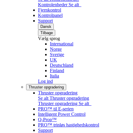
Kontrolenheder
Se alt
Fjernkontrol
Kontrolpanel
Support
Dansk
Tilbage
Vælg sprog
International
Norge
Sverige
UK
Deutschland
Finland
Italia
Log ind
Thruster opgradering
Thruster opgradering
Se alt Thruster opgradering
Thruster opgradering
Se alt
PRO™ til E-serien
Intelligent Power Control
Q-Prop™
PRO™ trinløs hastighedskontrol
Support