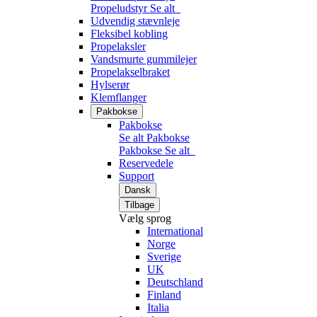
Propeludstyr
Se alt
Udvendig stævnleje
Fleksibel kobling
Propelaksler
Vandsmurte gummilejer
Propelakselbraket
Hylserør
Klemflanger
Pakbokse
Pakbokse
Se alt Pakbokse
Pakbokse
Se alt
Reservedele
Support
Dansk
Tilbage
Vælg sprog
International
Norge
Sverige
UK
Deutschland
Finland
Italia