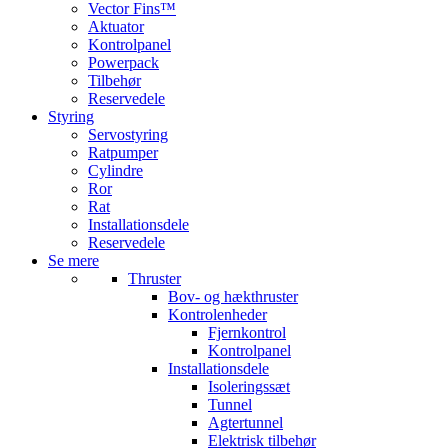
Vector Fins™
Aktuator
Kontrolpanel
Powerpack
Tilbehør
Reservedele
Styring
Servostyring
Ratpumper
Cylindre
Ror
Rat
Installationsdele
Reservedele
Se mere
Thruster
Bov- og hækthruster
Kontrolenheder
Fjernkontrol
Kontrolpanel
Installationsdele
Isoleringssæt
Tunnel
Agtertunnel
Elektrisk tilbehør