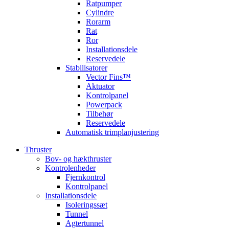
Ratpumper
Cylindre
Rorarm
Rat
Ror
Installationsdele
Reservedele
Stabilisatorer
Vector Fins™
Aktuator
Kontrolpanel
Powerpack
Tilbehør
Reservedele
Automatisk trimplanjustering
Thruster
Bov- og hækthruster
Kontrolenheder
Fjernkontrol
Kontrolpanel
Installationsdele
Isoleringssæt
Tunnel
Agtertunnel