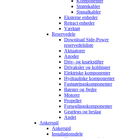
Komponenter
Strømkabler
Signalkabler
Eksterne enheder
Retract enheder
Værktøj
Reservedele
Download Side-Power
reservedelsliste
Aktuatorer
Anoder
Driv- og knækstifter
Drivaksler og koblinger
Elektriske komponenter
Hydrauliske komponenter
Fastgøringskomponenter
Børster og fjedre
Motorer
Propeller
Forseglingskomponenter
Gearlegs og beslag
Andet
Ankerspil
Ankerspil
Installationsdele