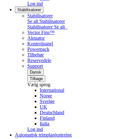
Log ind
Stabilisatorer
Stabilisatorer
Se alt Stabilisatorer
Stabilisatorer
Se alt
Vector Fins™
Aktuator
Kontrolpanel
Powerpack
Tilbehør
Reservedele
Support
Dansk
Tilbage
Vælg sprog
International
Norge
Sverige
UK
Deutschland
Finland
Italia
Log ind
Automatisk trimplanjustering