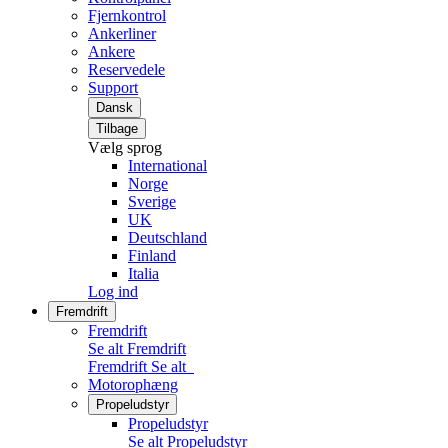
Fjernkontrol
Ankerliner
Ankere
Reservedele
Support
Dansk
Tilbage
Vælg sprog
International
Norge
Sverige
UK
Deutschland
Finland
Italia
Log ind
Fremdrift
Fremdrift
Se alt Fremdrift
Fremdrift
Se alt
Motorophæng
Propeludstyr
Propeludstyr
Se alt Propeludstyr