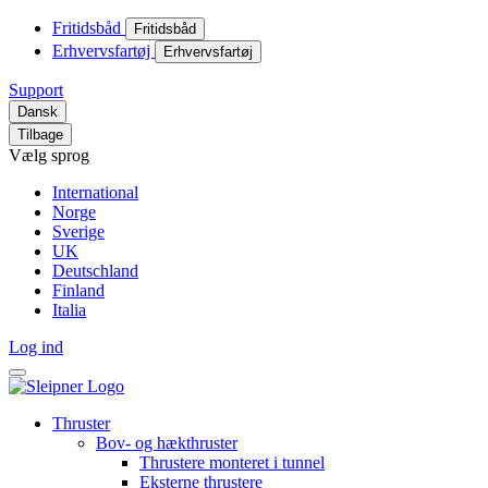
Fritidsbåd
Fritidsbåd
Erhvervsfartøj
Erhvervsfartøj
Support
Dansk
Tilbage
Vælg sprog
International
Norge
Sverige
UK
Deutschland
Finland
Italia
Log ind
Thruster
Bov- og hækthruster
Thrustere monteret i tunnel
Eksterne thrustere