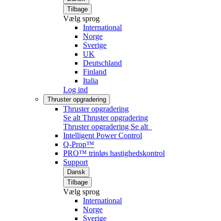
Tilbage
Vælg sprog
International
Norge
Sverige
UK
Deutschland
Finland
Italia
Log ind
Thruster opgradering
Thruster opgradering
Se alt Thruster opgradering
Thruster opgradering
Se alt
Intelligent Power Control
Q-Prop™
PRO™ trinløs hastighedskontrol
Support
Dansk
Tilbage
Vælg sprog
International
Norge
Sverige