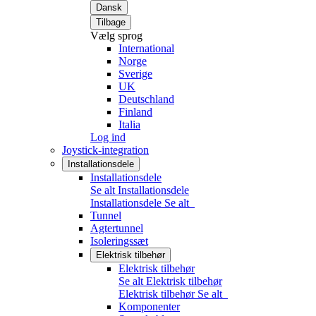
Dansk
Tilbage
Vælg sprog
International
Norge
Sverige
UK
Deutschland
Finland
Italia
Log ind
Joystick-integration
Installationsdele
Installationsdele
Se alt Installationsdele
Installationsdele
Se alt
Tunnel
Agtertunnel
Isoleringssæt
Elektrisk tilbehør
Elektrisk tilbehør
Se alt Elektrisk tilbehør
Elektrisk tilbehør
Se alt
Komponenter