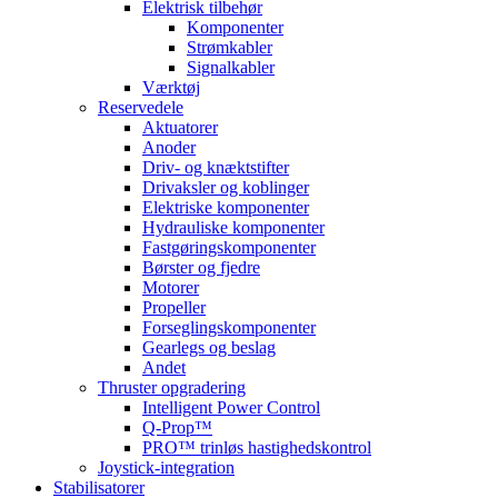
Elektrisk tilbehør
Komponenter
Strømkabler
Signalkabler
Værktøj
Reservedele
Aktuatorer
Anoder
Driv- og knæktstifter
Drivaksler og koblinger
Elektriske komponenter
Hydrauliske komponenter
Fastgøringskomponenter
Børster og fjedre
Motorer
Propeller
Forseglingskomponenter
Gearlegs og beslag
Andet
Thruster opgradering
Intelligent Power Control
Q-Prop™
PRO™ trinløs hastighedskontrol
Joystick-integration
Stabilisatorer