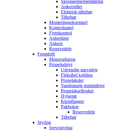
Skroggennememføring
Ankerruller
Elektrisk tilbehør
Tilbehør
Monteringseksempel
Kontrolpanel
Fjernkontrol
Ankerliner
Ankere
Reservedele
Fremdrift
Motorophæng
Propeludstyr
Udvendig stævnleje
Fleksibel kobling
Propelaksler
Vandsmurte gummilejer
Propelakselbraket
Hylserør
Klemflanger
Pakbokse
Reservedele
Tilbehør
Styring
Servostyring