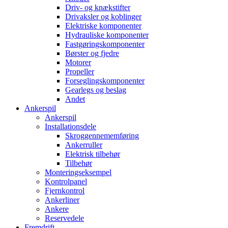
Driv- og knækstifter
Drivaksler og koblinger
Elektriske komponenter
Hydrauliske komponenter
Fastgøringskomponenter
Børster og fjedre
Motorer
Propeller
Forseglingskomponenter
Gearlegs og beslag
Andet
Ankerspil
Ankerspil
Installationsdele
Skroggennememføring
Ankerruller
Elektrisk tilbehør
Tilbehør
Monteringseksempel
Kontrolpanel
Fjernkontrol
Ankerliner
Ankere
Reservedele
Fremdrift