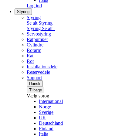
Italia
Log ind
Styring
Styring
Se alt Styring
Styring
Se alt
Servostyring
Ratpumper
Cylindre
Rorarm
Rat
Ror
Installationsdele
Reservedele
Support
Dansk
Tilbage
Vælg sprog
International
Norge
Sverige
UK
Deutschland
Finland
Italia