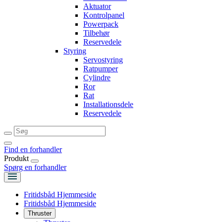
Aktuator
Kontrolpanel
Powerpack
Tilbehør
Reservedele
Styring
Servostyring
Ratpumper
Cylindre
Ror
Rat
Installationsdele
Reservedele
Find en forhandler
Produkt
Spørg en forhandler
Fritidsbåd Hjemmeside
Fritidsbåd Hjemmeside
Thruster