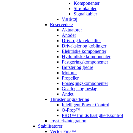
Komponenter
Strømkabler
Signalkabler
Værktøj
Reservedele
Aktuatorer
Anoder
Driv- og knæktstifter
Drivaksler og koblinger
Elektriske komponenter
Hydrauliske komponenter
Fastgøringskomponenter
Børster og fjedre
Motorer
Propeller
Forseglingskomponenter
Gearlegs og beslag
Andet
Thruster opgradering
Intelligent Power Control
Q-Prop™
PRO™ trinløs hastighedskontrol
Joystick-integration
Stabilisatorer
Vector Fins™