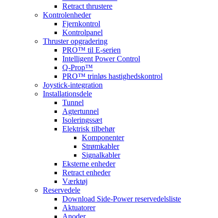
Retract thrustere
Kontrolenheder
Fjernkontrol
Kontrolpanel
Thruster opgradering
PRO™ til E-serien
Intelligent Power Control
Q-Prop™
PRO™ trinløs hastighedskontrol
Joystick-integration
Installationsdele
Tunnel
Agtertunnel
Isoleringssæt
Elektrisk tilbehør
Komponenter
Strømkabler
Signalkabler
Eksterne enheder
Retract enheder
Værktøj
Reservedele
Download Side-Power reservedelsliste
Aktuatorer
Anoder