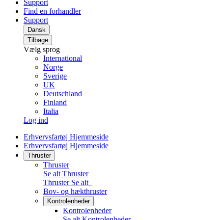
Support
Find en forhandler
Support
Dansk
Tilbage
Vælg sprog
International
Norge
Sverige
UK
Deutschland
Finland
Italia
Log ind
Erhvervsfartøj Hjemmeside
Erhvervsfartøj Hjemmeside
Thruster
Thruster
Se alt Thruster
Thruster
Se alt
Bov- og hækthruster
Kontrolenheder
Kontrolenheder
Se alt Kontrolenheder