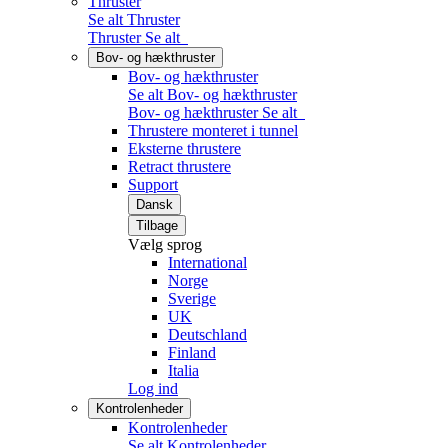
Thruster
Se alt Thruster
Thruster
Se alt
Bov- og hækthruster
Bov- og hækthruster
Se alt Bov- og hækthruster
Bov- og hækthruster
Se alt
Thrustere monteret i tunnel
Eksterne thrustere
Retract thrustere
Support
Dansk
Tilbage
Vælg sprog
International
Norge
Sverige
UK
Deutschland
Finland
Italia
Log ind
Kontrolenheder
Kontrolenheder
Se alt Kontrolenheder