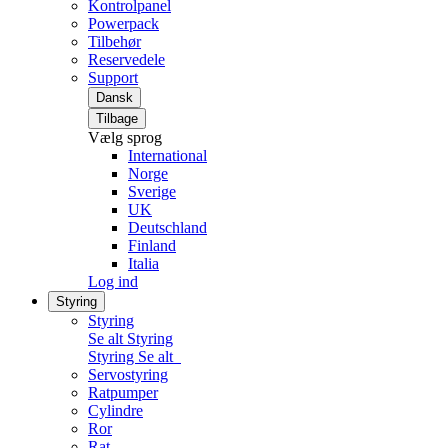
Kontrolpanel
Powerpack
Tilbehør
Reservedele
Support
Dansk
Tilbage
Vælg sprog
International
Norge
Sverige
UK
Deutschland
Finland
Italia
Log ind
Styring
Styring
Se alt Styring
Styring
Se alt
Servostyring
Ratpumper
Cylindre
Ror
Rat