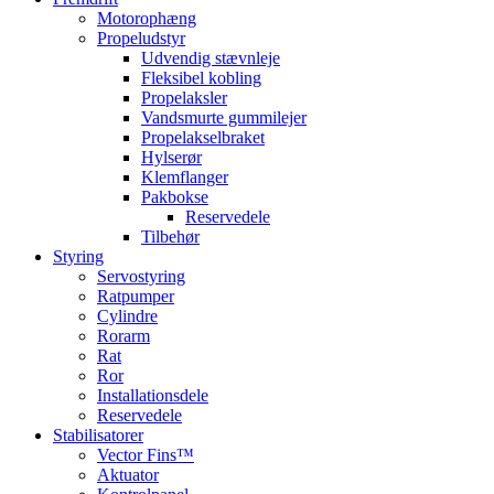
Motorophæng
Propeludstyr
Udvendig stævnleje
Fleksibel kobling
Propelaksler
Vandsmurte gummilejer
Propelakselbraket
Hylserør
Klemflanger
Pakbokse
Reservedele
Tilbehør
Styring
Servostyring
Ratpumper
Cylindre
Rorarm
Rat
Ror
Installationsdele
Reservedele
Stabilisatorer
Vector Fins™
Aktuator