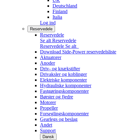
UK
Deutschland
Finland
Italia
Log ind
Reservedele
Reservedele
Se alt Reservedele
Reservedele
Se alt
Download Side-Power reservedelsliste
Aktuatorer
Anoder
Driv- og knækstifter
Drivaksler og koblinger
Elektriske komponenter
Hydrauliske komponenter
Fastgøringskomponenter
Børster og fjedre
Motorer
Propeller
Forseglingskomponenter
Gearlegs og beslag
Andet
Support
Dansk