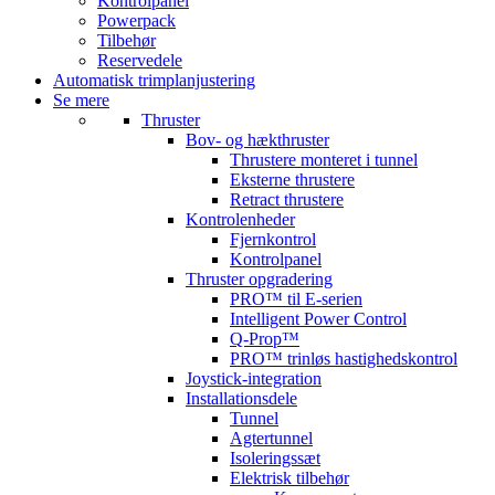
Kontrolpanel
Powerpack
Tilbehør
Reservedele
Automatisk trimplanjustering
Se mere
Thruster
Bov- og hækthruster
Thrustere monteret i tunnel
Eksterne thrustere
Retract thrustere
Kontrolenheder
Fjernkontrol
Kontrolpanel
Thruster opgradering
PRO™ til E-serien
Intelligent Power Control
Q-Prop™
PRO™ trinløs hastighedskontrol
Joystick-integration
Installationsdele
Tunnel
Agtertunnel
Isoleringssæt
Elektrisk tilbehør