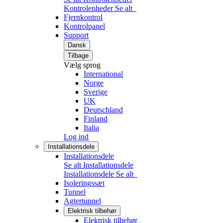
Kontrolenheder
Se alt
Fjernkontrol
Kontrolpanel
Support
Dansk
Tilbage
Vælg sprog
International
Norge
Sverige
UK
Deutschland
Finland
Italia
Log ind
Installationsdele
Installationsdele
Se alt Installationsdele
Installationsdele
Se alt
Isoleringssæt
Tunnel
Agtertunnel
Elektrisk tilbehør
Elektrisk tilbehør