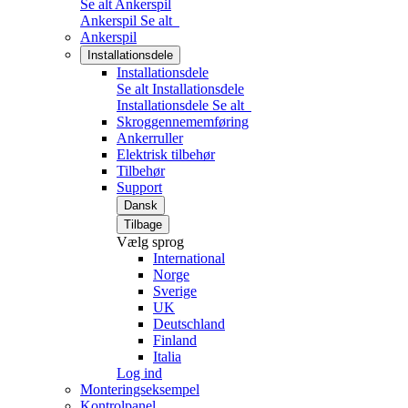
Se alt Ankerspil
Ankerspil
Se alt
Ankerspil
Installationsdele
Installationsdele
Se alt Installationsdele
Installationsdele
Se alt
Skroggennememføring
Ankerruller
Elektrisk tilbehør
Tilbehør
Support
Dansk
Tilbage
Vælg sprog
International
Norge
Sverige
UK
Deutschland
Finland
Italia
Log ind
Monteringseksempel
Kontrolpanel