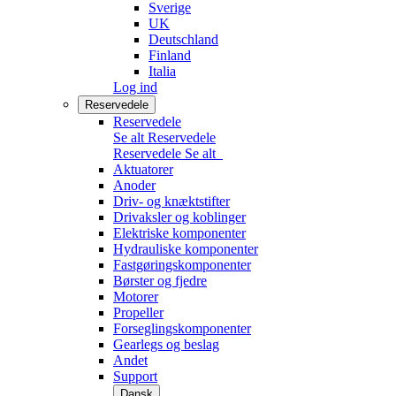
Sverige
UK
Deutschland
Finland
Italia
Log ind
Reservedele
Reservedele
Se alt Reservedele
Reservedele
Se alt
Aktuatorer
Anoder
Driv- og knæktstifter
Drivaksler og koblinger
Elektriske komponenter
Hydrauliske komponenter
Fastgøringskomponenter
Børster og fjedre
Motorer
Propeller
Forseglingskomponenter
Gearlegs og beslag
Andet
Support
Dansk