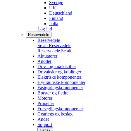
Sverige
UK
Deutschland
Finland
Italia
Log ind
Reservedele
Reservedele
Se alt Reservedele
Reservedele
Se alt
Aktuatorer
Anoder
Driv- og knæktstifter
Drivaksler og koblinger
Elektriske komponenter
Hydrauliske komponenter
Fastgøringskomponenter
Børster og fjedre
Motorer
Propeller
Forseglingskomponenter
Gearlegs og beslag
Andet
Support
Dansk