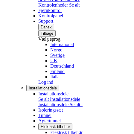
Kontrolenheder
Se alt
Fjernkontrol
Kontrolpanel
Support
Dansk
Tilbage
Vælg sprog
International
Norge
Sverige
UK
Deutschland
Finland
Italia
Log ind
Installationsdele
Installationsdele
Se alt Installationsdele
Installationsdele
Se alt
Isoleringssæt
Tunnel
Agtertunnel
Elektrisk tilbehør
Elektrisk tilbehør