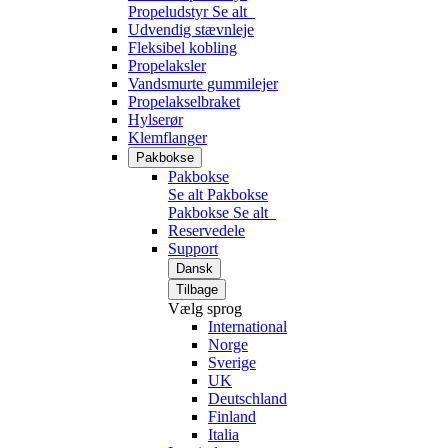
Propeludstyr
Se alt
Udvendig stævnleje
Fleksibel kobling
Propelaksler
Vandsmurte gummilejer
Propelakselbraket
Hylserør
Klemflanger
Pakbokse
Pakbokse
Se alt Pakbokse
Pakbokse
Se alt
Reservedele
Support
Dansk
Tilbage
Vælg sprog
International
Norge
Sverige
UK
Deutschland
Finland
Italia