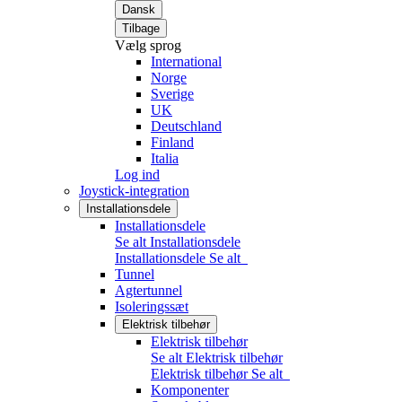
Dansk
Tilbage
Vælg sprog
International
Norge
Sverige
UK
Deutschland
Finland
Italia
Log ind
Joystick-integration
Installationsdele
Installationsdele
Se alt Installationsdele
Installationsdele
Se alt
Tunnel
Agtertunnel
Isoleringssæt
Elektrisk tilbehør
Elektrisk tilbehør
Se alt Elektrisk tilbehør
Elektrisk tilbehør
Se alt
Komponenter