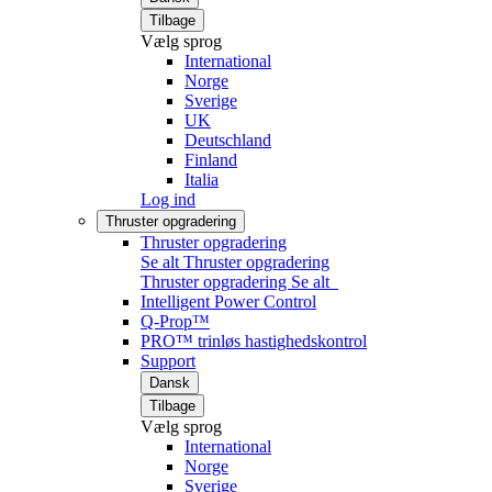
Tilbage
Vælg sprog
International
Norge
Sverige
UK
Deutschland
Finland
Italia
Log ind
Thruster opgradering
Thruster opgradering
Se alt Thruster opgradering
Thruster opgradering
Se alt
Intelligent Power Control
Q-Prop™
PRO™ trinløs hastighedskontrol
Support
Dansk
Tilbage
Vælg sprog
International
Norge
Sverige