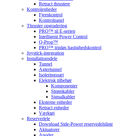
Retract thrustere
Kontrolenheder
Fjernkontrol
Kontrolpanel
Thruster opgradering
PRO™ til E-serien
Intelligent Power Control
Q-Prop™
PRO™ trinløs hastighedskontrol
Joystick-integration
Installationsdele
Tunnel
Agtertunnel
Isoleringssæt
Elektrisk tilbehør
Komponenter
Strømkabler
Signalkabler
Eksterne enheder
Retract enheder
Værktøj
Reservedele
Download Side-Power reservedelsliste
Aktuatorer
Anoder