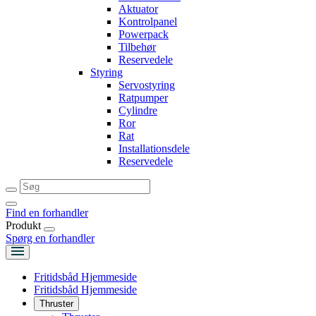
Aktuator
Kontrolpanel
Powerpack
Tilbehør
Reservedele
Styring
Servostyring
Ratpumper
Cylindre
Ror
Rat
Installationsdele
Reservedele
Find en forhandler
Produkt
Spørg en forhandler
Fritidsbåd Hjemmeside
Fritidsbåd Hjemmeside
Thruster