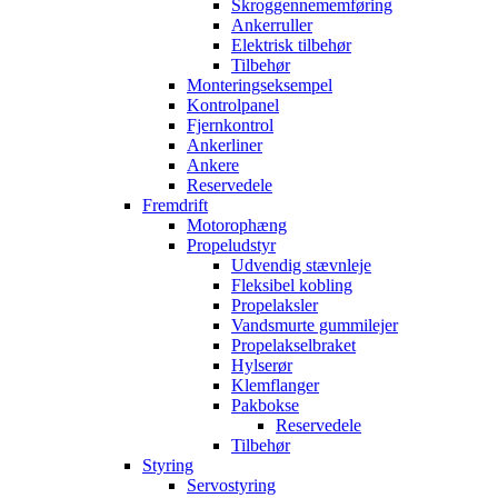
Skroggennememføring
Ankerruller
Elektrisk tilbehør
Tilbehør
Monteringseksempel
Kontrolpanel
Fjernkontrol
Ankerliner
Ankere
Reservedele
Fremdrift
Motorophæng
Propeludstyr
Udvendig stævnleje
Fleksibel kobling
Propelaksler
Vandsmurte gummilejer
Propelakselbraket
Hylserør
Klemflanger
Pakbokse
Reservedele
Tilbehør
Styring
Servostyring