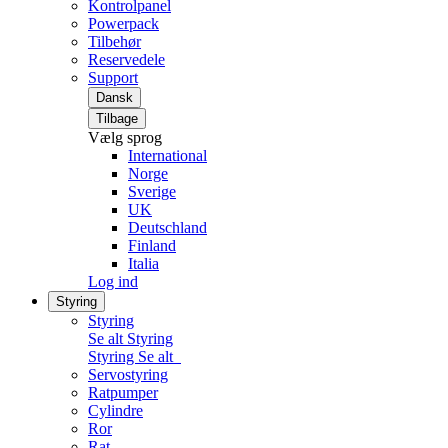
Kontrolpanel
Powerpack
Tilbehør
Reservedele
Support
Dansk
Tilbage
Vælg sprog
International
Norge
Sverige
UK
Deutschland
Finland
Italia
Log ind
Styring
Styring
Se alt Styring
Styring
Se alt
Servostyring
Ratpumper
Cylindre
Ror
Rat