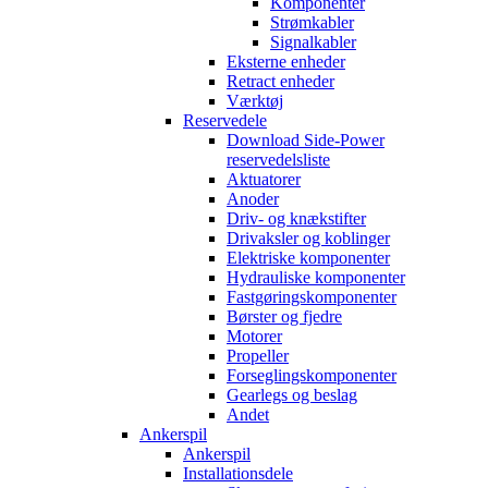
Komponenter
Strømkabler
Signalkabler
Eksterne enheder
Retract enheder
Værktøj
Reservedele
Download Side-Power
reservedelsliste
Aktuatorer
Anoder
Driv- og knækstifter
Drivaksler og koblinger
Elektriske komponenter
Hydrauliske komponenter
Fastgøringskomponenter
Børster og fjedre
Motorer
Propeller
Forseglingskomponenter
Gearlegs og beslag
Andet
Ankerspil
Ankerspil
Installationsdele