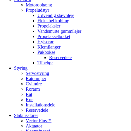
Motorophæng
Propeludstyr
Udvendig stævnleje
Fleksibel kobling
Propelaksler
Vandsmurte gummilejer
Propelakselbraket
Hylserør
Klemflanger
Pakbokse
Reservedele
Tilbehør
Styring
Servostyring
Ratpumper
Cylindre
Rorarm
Rat
Ror
Installationsdele
Reservedele
Stabilisatorer
Vector Fins™
Aktuator