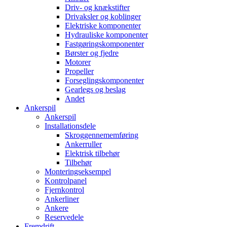
Driv- og knækstifter
Drivaksler og koblinger
Elektriske komponenter
Hydrauliske komponenter
Fastgøringskomponenter
Børster og fjedre
Motorer
Propeller
Forseglingskomponenter
Gearlegs og beslag
Andet
Ankerspil
Ankerspil
Installationsdele
Skroggennememføring
Ankerruller
Elektrisk tilbehør
Tilbehør
Monteringseksempel
Kontrolpanel
Fjernkontrol
Ankerliner
Ankere
Reservedele
Fremdrift