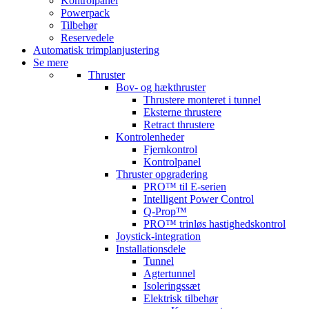
Kontrolpanel
Powerpack
Tilbehør
Reservedele
Automatisk trimplanjustering
Se mere
Thruster
Bov- og hækthruster
Thrustere monteret i tunnel
Eksterne thrustere
Retract thrustere
Kontrolenheder
Fjernkontrol
Kontrolpanel
Thruster opgradering
PRO™ til E-serien
Intelligent Power Control
Q-Prop™
PRO™ trinløs hastighedskontrol
Joystick-integration
Installationsdele
Tunnel
Agtertunnel
Isoleringssæt
Elektrisk tilbehør