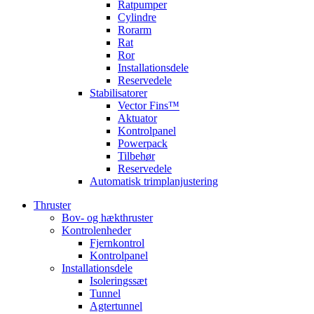
Ratpumper
Cylindre
Rorarm
Rat
Ror
Installationsdele
Reservedele
Stabilisatorer
Vector Fins™
Aktuator
Kontrolpanel
Powerpack
Tilbehør
Reservedele
Automatisk trimplanjustering
Thruster
Bov- og hækthruster
Kontrolenheder
Fjernkontrol
Kontrolpanel
Installationsdele
Isoleringssæt
Tunnel
Agtertunnel