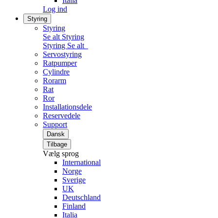
Italia
Log ind
Styring
Styring
Se alt Styring
Styring
Se alt
Servostyring
Ratpumper
Cylindre
Rorarm
Rat
Ror
Installationsdele
Reservedele
Support
Dansk
Tilbage
Vælg sprog
International
Norge
Sverige
UK
Deutschland
Finland
Italia