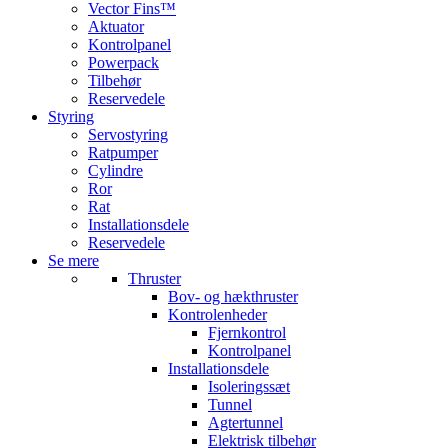
Vector Fins™
Aktuator
Kontrolpanel
Powerpack
Tilbehør
Reservedele
Styring
Servostyring
Ratpumper
Cylindre
Ror
Rat
Installationsdele
Reservedele
Se mere
Thruster
Bov- og hækthruster
Kontrolenheder
Fjernkontrol
Kontrolpanel
Installationsdele
Isoleringssæt
Tunnel
Agtertunnel
Elektrisk tilbehør