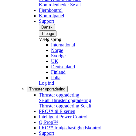
Kontrolenheder
Se alt
Fjernkontrol
Kontrolpanel
Support
Dansk
Tilbage
Vælg sprog
International
Norge
Sverige
UK
Deutschland
Finland
Italia
Log ind
Thruster opgradering
Thruster opgradering
Se alt Thruster opgradering
Thruster opgradering
Se alt
PRO™ til E-serien
Intelligent Power Control
Q-Prop™
PRO™ trinløs hastighedskontrol
Support