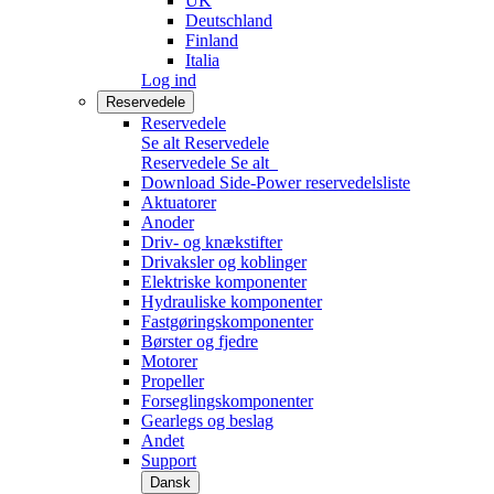
UK
Deutschland
Finland
Italia
Log ind
Reservedele
Reservedele
Se alt Reservedele
Reservedele
Se alt
Download Side-Power reservedelsliste
Aktuatorer
Anoder
Driv- og knækstifter
Drivaksler og koblinger
Elektriske komponenter
Hydrauliske komponenter
Fastgøringskomponenter
Børster og fjedre
Motorer
Propeller
Forseglingskomponenter
Gearlegs og beslag
Andet
Support
Dansk