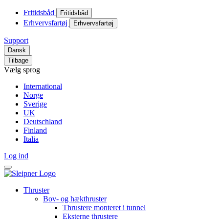
Fritidsbåd
Fritidsbåd
Erhvervsfartøj
Erhvervsfartøj
Support
Dansk
Tilbage
Vælg sprog
International
Norge
Sverige
UK
Deutschland
Finland
Italia
Log ind
Thruster
Bov- og hækthruster
Thrustere monteret i tunnel
Eksterne thrustere