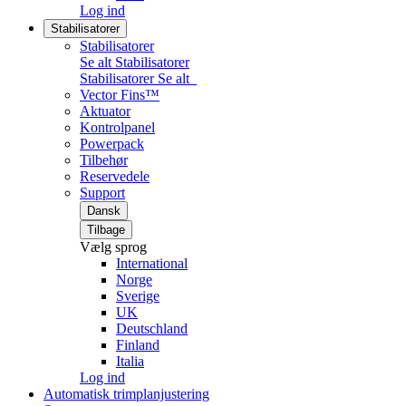
Log ind
Stabilisatorer
Stabilisatorer
Se alt Stabilisatorer
Stabilisatorer
Se alt
Vector Fins™
Aktuator
Kontrolpanel
Powerpack
Tilbehør
Reservedele
Support
Dansk
Tilbage
Vælg sprog
International
Norge
Sverige
UK
Deutschland
Finland
Italia
Log ind
Automatisk trimplanjustering