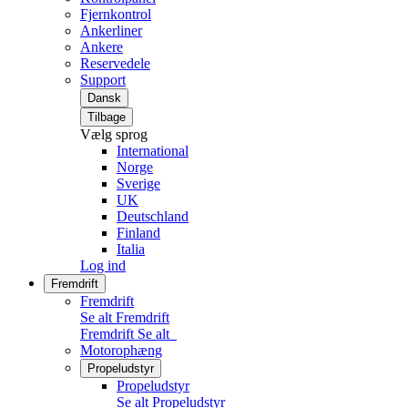
Fjernkontrol
Ankerliner
Ankere
Reservedele
Support
Dansk
Tilbage
Vælg sprog
International
Norge
Sverige
UK
Deutschland
Finland
Italia
Log ind
Fremdrift
Fremdrift
Se alt Fremdrift
Fremdrift
Se alt
Motorophæng
Propeludstyr
Propeludstyr
Se alt Propeludstyr