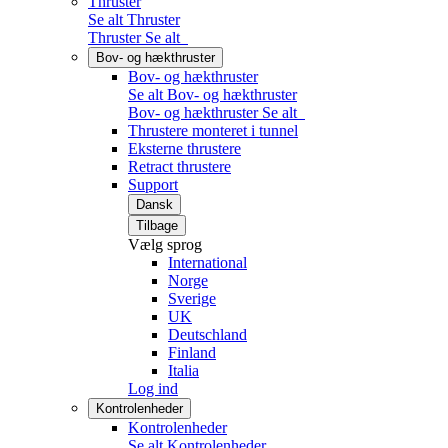
Thruster
Se alt Thruster
Thruster
Se alt
Bov- og hækthruster
Bov- og hækthruster
Se alt Bov- og hækthruster
Bov- og hækthruster
Se alt
Thrustere monteret i tunnel
Eksterne thrustere
Retract thrustere
Support
Dansk
Tilbage
Vælg sprog
International
Norge
Sverige
UK
Deutschland
Finland
Italia
Log ind
Kontrolenheder
Kontrolenheder
Se alt Kontrolenheder