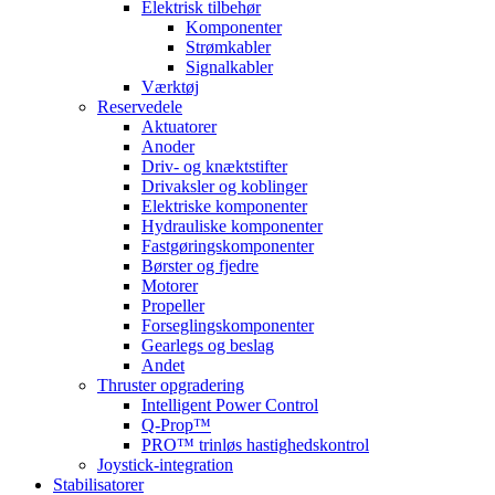
Elektrisk tilbehør
Komponenter
Strømkabler
Signalkabler
Værktøj
Reservedele
Aktuatorer
Anoder
Driv- og knæktstifter
Drivaksler og koblinger
Elektriske komponenter
Hydrauliske komponenter
Fastgøringskomponenter
Børster og fjedre
Motorer
Propeller
Forseglingskomponenter
Gearlegs og beslag
Andet
Thruster opgradering
Intelligent Power Control
Q-Prop™
PRO™ trinløs hastighedskontrol
Joystick-integration
Stabilisatorer