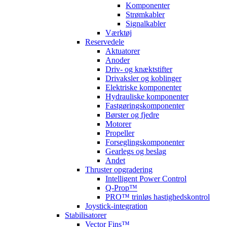
Komponenter
Strømkabler
Signalkabler
Værktøj
Reservedele
Aktuatorer
Anoder
Driv- og knæktstifter
Drivaksler og koblinger
Elektriske komponenter
Hydrauliske komponenter
Fastgøringskomponenter
Børster og fjedre
Motorer
Propeller
Forseglingskomponenter
Gearlegs og beslag
Andet
Thruster opgradering
Intelligent Power Control
Q-Prop™
PRO™ trinløs hastighedskontrol
Joystick-integration
Stabilisatorer
Vector Fins™