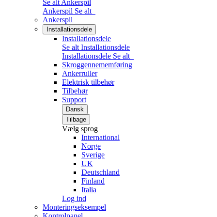
Se alt Ankerspil
Ankerspil
Se alt
Ankerspil
Installationsdele
Installationsdele
Se alt Installationsdele
Installationsdele
Se alt
Skroggennememføring
Ankerruller
Elektrisk tilbehør
Tilbehør
Support
Dansk
Tilbage
Vælg sprog
International
Norge
Sverige
UK
Deutschland
Finland
Italia
Log ind
Monteringseksempel
Kontrolpanel