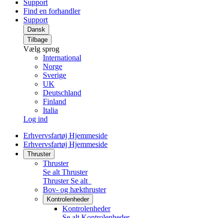
Support
Find en forhandler
Support
Dansk
Tilbage
Vælg sprog
International
Norge
Sverige
UK
Deutschland
Finland
Italia
Log ind
Erhvervsfartøj Hjemmeside
Erhvervsfartøj Hjemmeside
Thruster
Thruster
Se alt Thruster
Thruster
Se alt
Bov- og hækthruster
Kontrolenheder
Kontrolenheder
Se alt Kontrolenheder