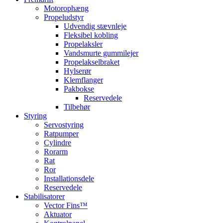
Motorophæng
Propeludstyr
Udvendig stævnleje
Fleksibel kobling
Propelaksler
Vandsmurte gummilejer
Propelakselbraket
Hylserør
Klemflanger
Pakbokse
Reservedele
Tilbehør
Styring
Servostyring
Ratpumper
Cylindre
Rorarm
Rat
Ror
Installationsdele
Reservedele
Stabilisatorer
Vector Fins™
Aktuator