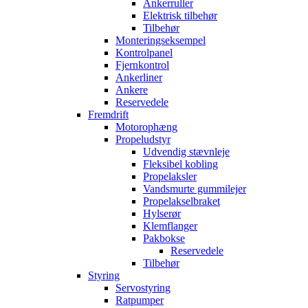
Ankerruller
Elektrisk tilbehør
Tilbehør
Monteringseksempel
Kontrolpanel
Fjernkontrol
Ankerliner
Ankere
Reservedele
Fremdrift
Motorophæng
Propeludstyr
Udvendig stævnleje
Fleksibel kobling
Propelaksler
Vandsmurte gummilejer
Propelakselbraket
Hylserør
Klemflanger
Pakbokse
Reservedele
Tilbehør
Styring
Servostyring
Ratpumper