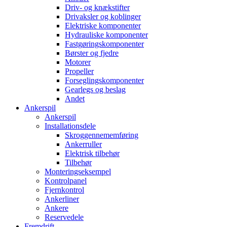
Driv- og knækstifter
Drivaksler og koblinger
Elektriske komponenter
Hydrauliske komponenter
Fastgøringskomponenter
Børster og fjedre
Motorer
Propeller
Forseglingskomponenter
Gearlegs og beslag
Andet
Ankerspil
Ankerspil
Installationsdele
Skroggennememføring
Ankerruller
Elektrisk tilbehør
Tilbehør
Monteringseksempel
Kontrolpanel
Fjernkontrol
Ankerliner
Ankere
Reservedele
Fremdrift