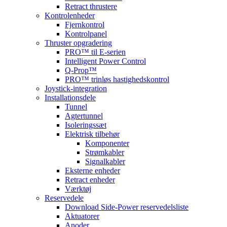
Retract thrustere
Kontrolenheder
Fjernkontrol
Kontrolpanel
Thruster opgradering
PRO™ til E-serien
Intelligent Power Control
Q-Prop™
PRO™ trinløs hastighedskontrol
Joystick-integration
Installationsdele
Tunnel
Agtertunnel
Isoleringssæt
Elektrisk tilbehør
Komponenter
Strømkabler
Signalkabler
Eksterne enheder
Retract enheder
Værktøj
Reservedele
Download Side-Power reservedelsliste
Aktuatorer
Anoder