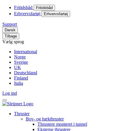
Fritidsbåd
Fritidsbåd
Erhvervsfartøj
Erhvervsfartøj
Support
Dansk
Tilbage
Vælg sprog
International
Norge
Sverige
UK
Deutschland
Finland
Italia
Log ind
Thruster
Bov- og hækthruster
Thrustere monteret i tunnel
Eksterne thrustere