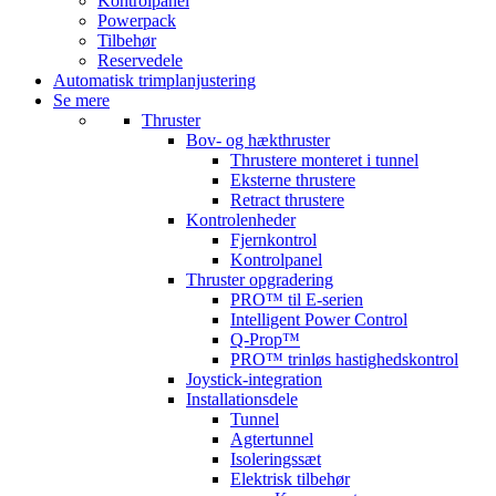
Kontrolpanel
Powerpack
Tilbehør
Reservedele
Automatisk trimplanjustering
Se mere
Thruster
Bov- og hækthruster
Thrustere monteret i tunnel
Eksterne thrustere
Retract thrustere
Kontrolenheder
Fjernkontrol
Kontrolpanel
Thruster opgradering
PRO™ til E-serien
Intelligent Power Control
Q-Prop™
PRO™ trinløs hastighedskontrol
Joystick-integration
Installationsdele
Tunnel
Agtertunnel
Isoleringssæt
Elektrisk tilbehør