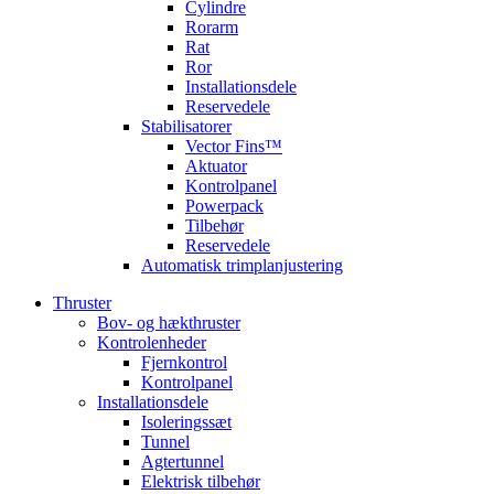
Cylindre
Rorarm
Rat
Ror
Installationsdele
Reservedele
Stabilisatorer
Vector Fins™
Aktuator
Kontrolpanel
Powerpack
Tilbehør
Reservedele
Automatisk trimplanjustering
Thruster
Bov- og hækthruster
Kontrolenheder
Fjernkontrol
Kontrolpanel
Installationsdele
Isoleringssæt
Tunnel
Agtertunnel
Elektrisk tilbehør