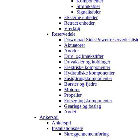
Komponenter
Strømkabler
Signalkabler
Eksterne enheder
Retract enheder
Værktøj
Reservedele
Download Side-Power reservedelslist
Aktuatorer
Anoder
Driv- og knækstifter
Drivaksler og koblinger
Elektriske komponenter
Hydrauliske komponenter
Fastgøringskomponenter
Børster og fjedre
Motorer
Propeller
Forseglingskomponenter
Gearlegs og beslag
Andet
Ankerspil
Ankerspil
Installationsdele
Skroggennememføring